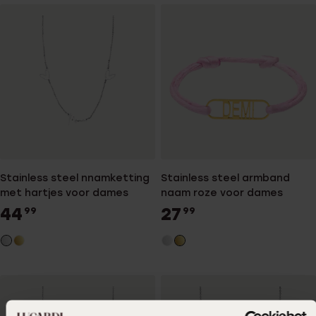
Stainless steel nnamketting
Stainless steel armband
met hartjes voor dames
naam roze voor dames
44
27
99
99