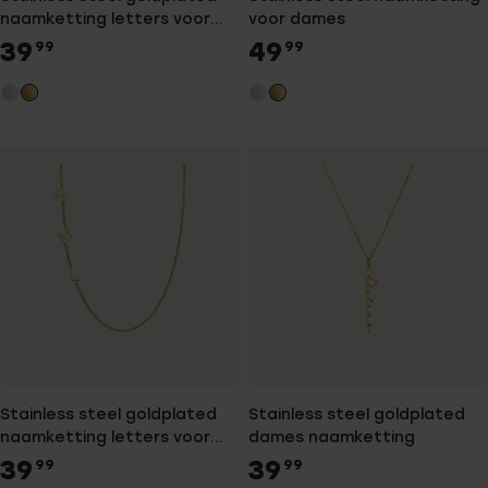
naamketting letters voor
voor dames
dames
39
49
99
99
Stainless steel goldplated
Stainless steel goldplated
naamketting letters voor
dames naamketting
dames
39
39
99
99