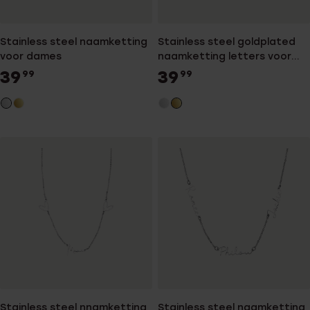
Stainless steel naamketting
Stainless steel goldplated
voor dames
naamketting letters voor
dames
39
39
99
99
Stainless steel nnamketting
Stainless steel naamketting