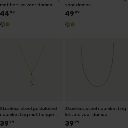
met hartjes voor dames
voor dames
44
49
99
99
Stainless steel goldplated
Stainless steel naamketting
naamketting met hanger
letters voor dames
voor dames
39
39
99
99