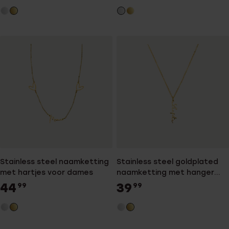
Stainless steel naamketting
Stainless steel goldplated
met hartjes voor dames
naamketting met hanger
voor dames
44
39
99
99