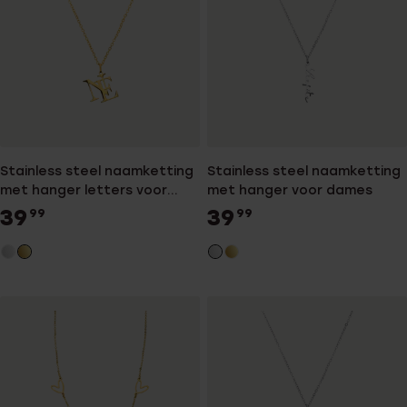
Stainless steel naamketting
Stainless steel naamketting
met hanger letters voor
met hanger voor dames
dames
39
39
99
99