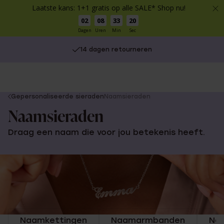
Laatste kans: 1+1 gratis op alle SALE* Shop nu!
02
08
33
20
Dagen
Uren
Min
Sec
14 dagen retourneren
You
Gepersonaliseerde sieraden
Naamsieraden
are
Naamsieraden
here:
Draag een naam die voor jou betekenis heeft.
Naamkettingen
Naamarmbanden
Na