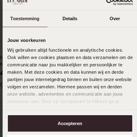
Toestemming
Details
Over
Jouw voorkeuren
Wij gebruiken altijd functionele en analytische cookies.
Ook willen we cookies plaatsen en data verzamelen om de
Stainless steel nnamketting
Stainless steel naamketting
met hartjes voor dames
letters voor dames
communicatie naar jou makkelijker en persoonlijker te
44
39
maken. Met deze cookies en data kunnen wij en derde
99
99
partijen jouw internetgedrag binnen en buiten onze website
volgen en verzamelen. Hiermee passen wij en derden
onze website, advertenties en communicatie aan jouw
interesses aan. Door op ‘accepteren’ te klikken ga je
hiermee akkoord. Je kunt je voorkeuren altijd weer
aanpassen. Lees er meer over in ons
cookiebeleid
.
Accepteren