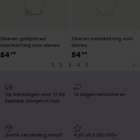
Zilveren goldplated
Zilveren naamketting voor
naamketting voor dames
dames
54
54
99
99
1
2
3
4
5
Huidige
Ga
pagina
naar
pagina
Op werkdagen voor 17:00
14 dagen retourneren
besteld, morgen in huis
Gratis verzending vanaf
4,67 uit 5 (82.000+