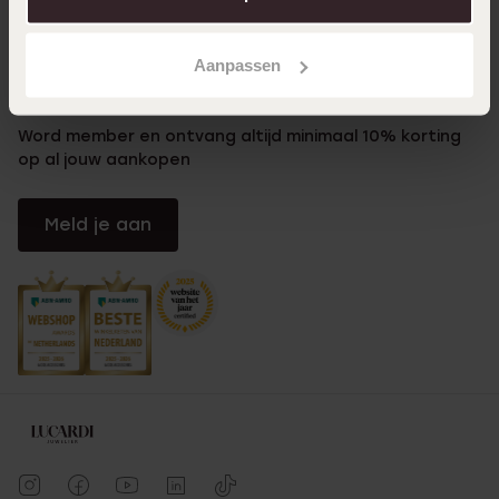
Klantenservice
Aanpassen
LUCARDI MEMBER
Word member en ontvang altijd minimaal 10% korting
op al jouw aankopen
Meld je aan