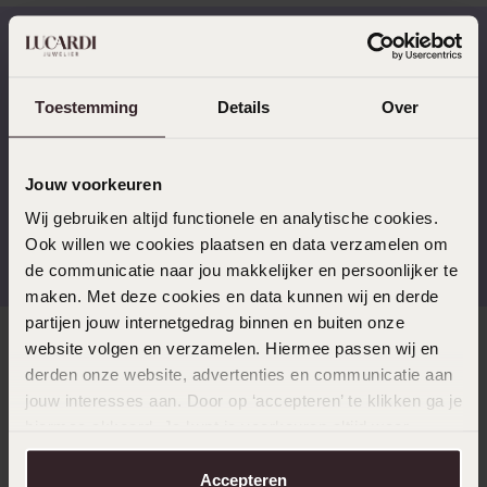
Op werkdagen voor 17:00
14 dagen retourneren
Toestemming
Details
Over
besteld, morgen in huis
Jouw voorkeuren
Wij gebruiken altijd functionele en analytische cookies.
Gratis verzending vanaf
4,67 uit 5 (82.000+
Ook willen we cookies plaatsen en data verzamelen om
€49
reviews)
de communicatie naar jou makkelijker en persoonlijker te
maken. Met deze cookies en data kunnen wij en derde
partijen jouw internetgedrag binnen en buiten onze
website volgen en verzamelen. Hiermee passen wij en
Direct naar
derden onze website, advertenties en communicatie aan
jouw interesses aan. Door op ‘accepteren’ te klikken ga je
Over Lucardi
hiermee akkoord. Je kunt je voorkeuren altijd weer
aanpassen. Lees er meer over in ons
cookiebeleid
.
Accepteren