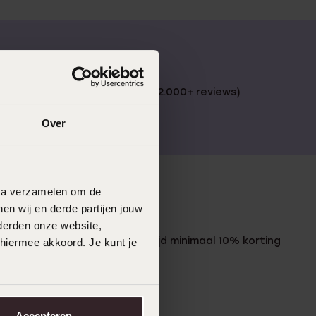
 €49
4,67 uit 5 (82.000+ reviews)
Over
data verzamelen om de
en wij en derde partijen jouw
LUCARDI MEMBER
derden onze website,
Word member en ontvang altijd minimaal 10% korting
 hiermee akkoord. Je kunt je
op al jouw aankopen
Meld je aan
Accepteren