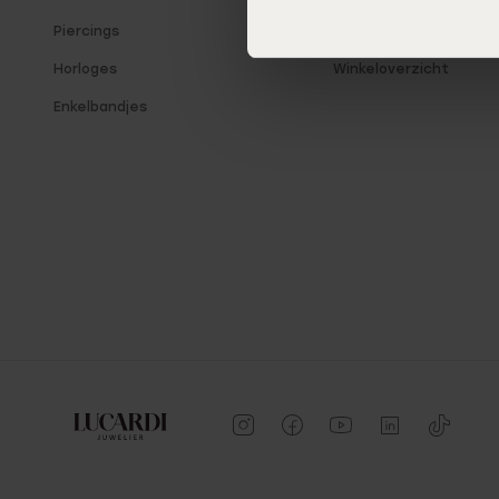
Piercings
Blog
Horloges
Winkeloverzicht
Enkelbandjes