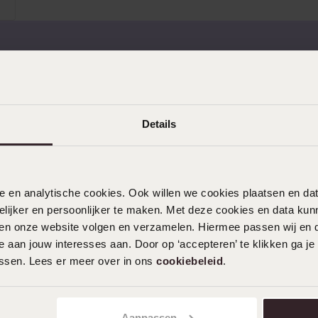
Sale
 retourneren
Gratis verzending vanaf
Details
nele en analytische cookies. Ook willen we cookies plaatsen en 
ijker en persoonlijker te maken. Met deze cookies en data kunn
KLANTENSERVICE
iten onze website volgen en verzamelen. Hiermee passen wij en 
Veelgestelde vragen
 aan jouw interesses aan. Door op ‘accepteren’ te klikken ga je
assen. Lees er meer over in ons
cookiebeleid
.
Contact
Service
Actievoorwaarden
Aanpassen