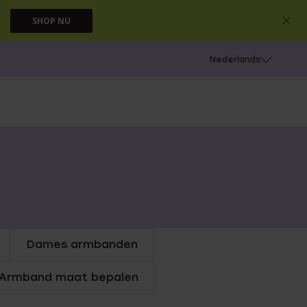
SHOP NU
 schieten
Nederlands
Dames armbanden
Armband maat bepalen