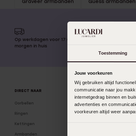
Graveer armbanden
Guess armbanden
Enkelbandjes
Trouwringen
Op werkdagen voor 17:00 besteld,
14 dagen
Accessoires
morgen in huis
Toestemming
Piercings
Jouw voorkeuren
Wij gebruiken altijd functio
communicatie naar jou makkel
DIRECT NAAR
OVER LUCARDI
internetgedrag binnen en bu
Oorbellen
Over ons
advertenties en communicatie
voorkeuren altijd weer aanp
Ringen
Onze winkels
Kettingen
Vacatures
Armbanden
Lucardi Member