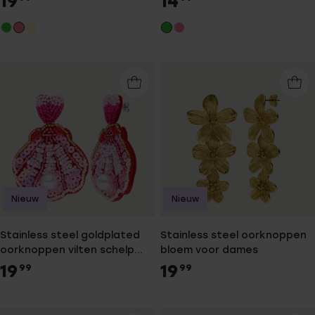
19
14
Nieuw
Nieuw
Stainless steel goldplated
Stainless steel oorknoppen
oorknoppen vilten schelp
bloem voor dames
voor dames
19
19
99
99