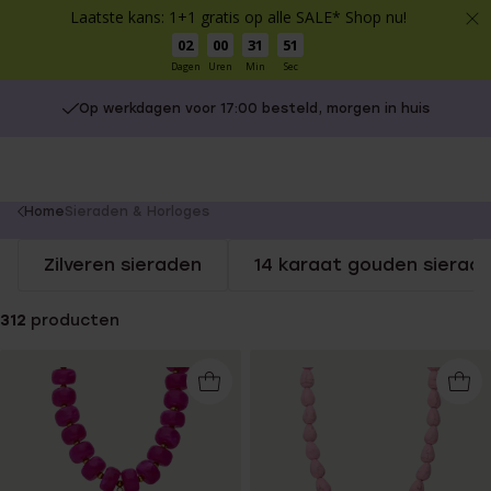
Laatste kans: 1+1 gratis op alle SALE* Shop nu!
02
00
31
51
Dagen
Uren
Min
Sec
Op werkdagen voor 17:00 besteld, morgen in huis
You
Home
Sieraden & Horloges
are
Zilveren sieraden
14 karaat gouden sierad
here:
312
producten