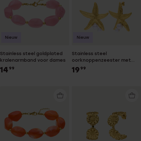
Nieuw
Nieuw
Stainless steel goldplated
Stainless steel
kralenarmband voor dames
oorknoppenzeester met
parel voor dames
14
19
99
99