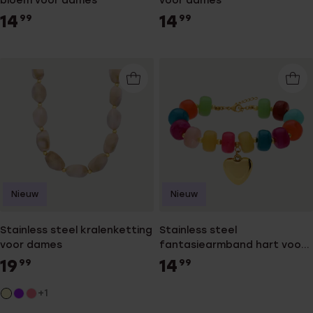
bloem voor dames
voor dames
14
14
99
99
Nieuw
Nieuw
Stainless steel kralenketting
Stainless steel
voor dames
fantasiearmband hart voor
dames
19
14
99
99
+1