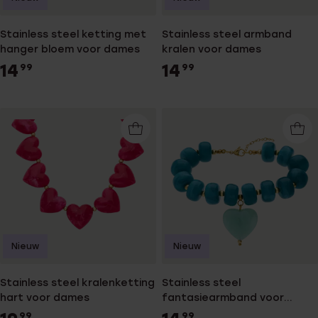
Stainless steel ketting met
Stainless steel armband
hanger bloem voor dames
kralen voor dames
14
14
99
99
Nieuw
Nieuw
Stainless steel kralenketting
Stainless steel
hart voor dames
fantasiearmband voor
dames
99
99