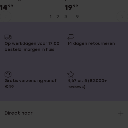
14
19
99
99
1
2
3
9
...
Huidige
Ga
pagina
naar
pagina
Op werkdagen voor 17:00
14 dagen retourneren
besteld, morgen in huis
Gratis verzending vanaf
4,67 uit 5 (82.000+
€49
reviews)
Direct naar