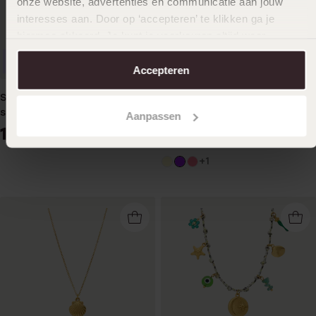
onze website, advertenties en communicatie aan jouw
interesses aan. Door op ‘accepteren’ te klikken ga je
hiermee akkoord. Je kunt je voorkeuren altijd weer
aanpassen. Lees er meer over in ons
cookiebeleid
.
Nieuw
Nieuw
Accepteren
Stainless steel oorknoppen
Stainless steel kralenketting
schelp voor dames
voor dames
Aanpassen
14
19
99
99
+1