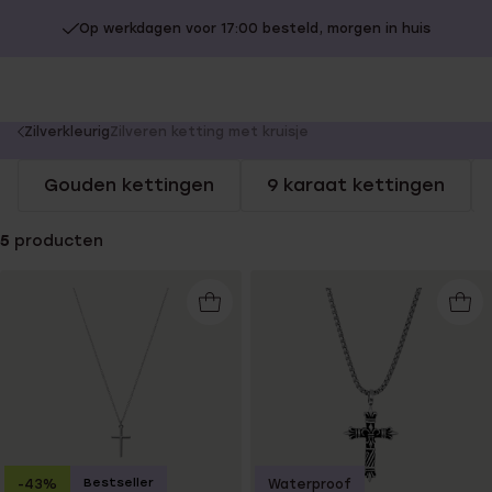
Op werkdagen voor 17:00 besteld, morgen in huis
You
Zilverkleurig
Zilveren ketting met kruisje
are
Gouden kettingen
9 karaat kettingen
here:
5
producten
Bestseller
-43%
Waterproof