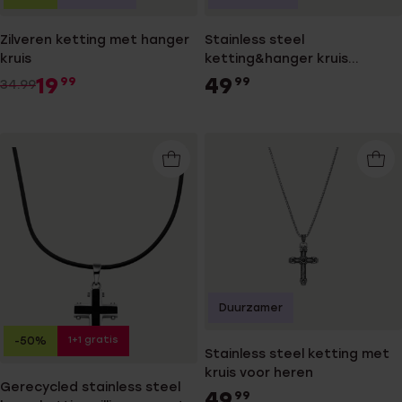
Zilveren ketting met hanger
Stainless steel
kruis
ketting&hanger kruis
bewerkt mat voor heren
19
49
99
99
34.99
Duurzamer
1+1 gratis
-50%
Stainless steel ketting met
kruis voor heren
Gerecycled stainless steel
49
99