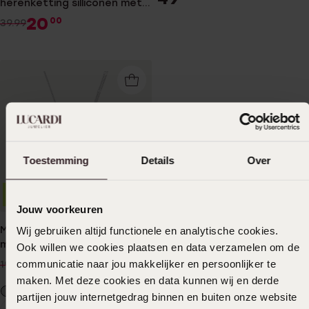
herenketting silliconen met
hanger kruis
20
00
39.99
Toestemming
Details
Over
-30%
Waterproof
Jouw voorkeuren
Myla stainless steel ketting
Wij gebruiken altijd functionele en analytische cookies.
met kruis voor dames
Ook willen we cookies plaatsen en data verzamelen om de
13
99
communicatie naar jou makkelijker en persoonlijker te
19.99
maken. Met deze cookies en data kunnen wij en derde
partijen jouw internetgedrag binnen en buiten onze website