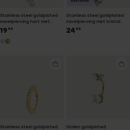
Bestseller
Stainless steel goldplated
Stainless steel goldplated
navelpiercing hart met
navelpiercing met kristal
kristal voor dames
voor dames
19
24
99
99
Stainless steel goldplated
Stalen goldplated