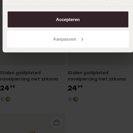
hiermee akkoord. Je kunt je voorkeuren altijd weer
aanpassen. Lees er meer over in ons
cookiebeleid
.
Accepteren
Aanpassen
Stalen goldplated
Stalen goldplated
navelpiercing met zirkonia
navelpiercing met zirkonia
24
24
99
99