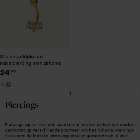
Stalen goldplated
navelpiercing met zirkonia
24
99
1
Huidige
Ga
pagina
naar
Piercings
pagina
Piercings zijn er in allerlei soorten en maten en kunnen worden
geplaatst op verschillende plaatsen van het lichaam. Piercings
zijn vooral de laatste jaren erg populair geworden en je ziet