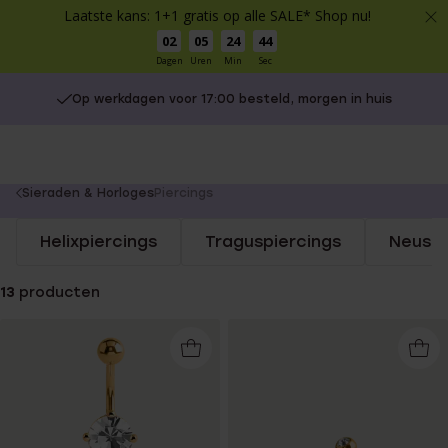
Laatste kans: 1+1 gratis op alle SALE* Shop nu!
02
05
24
44
Dagen
Uren
Min
Sec
Op werkdagen voor 17:00 besteld, morgen in huis
You
Sieraden & Horloges
Piercings
are
Helixpiercings
Traguspiercings
Neuspi
here:
13
producten