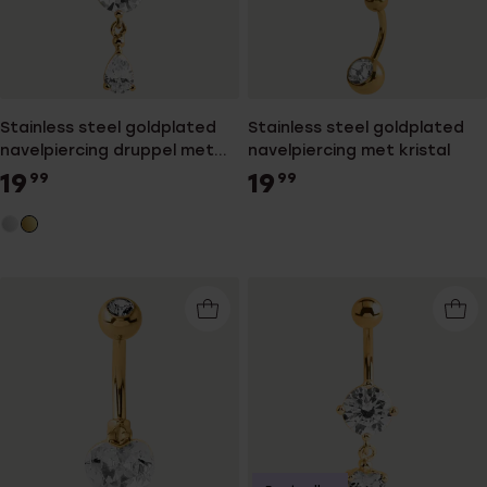
Stainless steel goldplated
Stainless steel goldplated
navelpiercing druppel met
navelpiercing met kristal
kristal voor dames
19
19
99
99