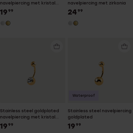
navelpiercing met kristal
navelpiercing met zirkonia
voor dames
19
24
99
99
Waterproof
Stainless steel goldplated
Stainless steel navelpiercing
navelpiercing met kristal
goldplated
voor dames
19
19
99
99