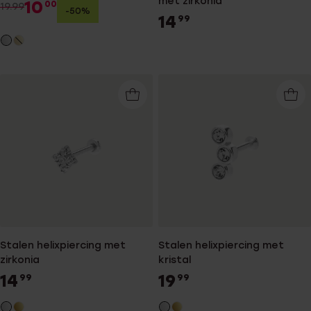
met zirkonia
10
00
19.99
-50%
14
99
Stalen helixpiercing met
Stalen helixpiercing met
zirkonia
kristal
14
19
99
99