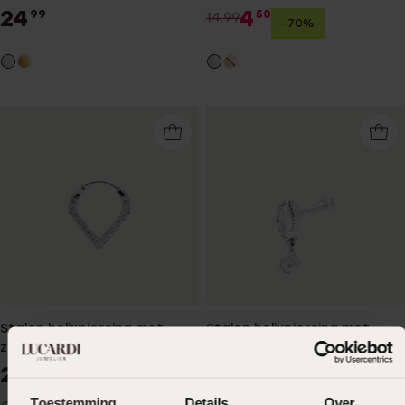
24
4
99
50
14.99
-70%
Stalen helixpiercing met
Stalen helixpiercing met
zirkonia
zirkonia
24
19
99
99
Toestemming
Details
Over