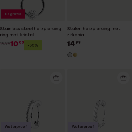
1+1 gratis
Stainless steel helixpiercing
Stalen helixpiercing met
ring met kristal
zirkonia
10
14
00
99
19.99
-50%
Waterproof
Waterproof