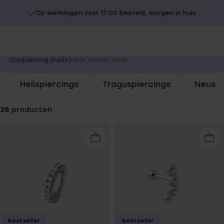
Op werkdagen voor 17:00 besteld, morgen in huis
You
Oorpiercing (helix)
Helix oorbel zilver
are
Helixpiercings
Traguspiercings
Neuspi
here:
38
producten
Bestseller
Bestseller