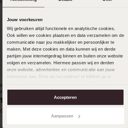
Jouw voorkeuren
Wij gebruiken altijd functionele en analytische cookies.
Ook willen we cookies plaatsen en data verzamelen om de
communicatie naar jou makkelijker en persoonlijker te
maken. Met deze cookies en data kunnen wij en derde
partijen jouw internetgedrag binnen en buiten onze website
volgen en verzamelen. Hiermee passen wij en derden
onze website, advertenties en communicatie aan jouw
interesses aan. Door op ‘accepteren’ te klikken ga je
hiermee akkoord. Je kunt je voorkeuren altijd weer
Stalen helixpiercing met
Stainless steel helixpiercing
aanpassen. Lees er meer over in ons
cookiebeleid
.
zirkonia
kristal+ketting
Accepteren
14
22
99
99
Aanpassen