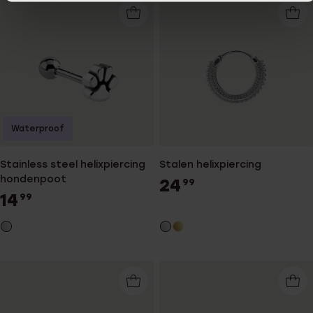
Waterproof
Stainless steel helixpiercing
Stalen helixpiercing
hondenpoot
24
99
14
99