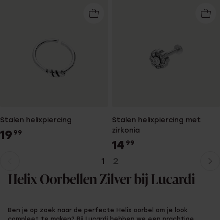
Stalen helixpiercing
Stalen helixpiercing met
zirkonia
19
99
14
99
1
2
Huidige
Ga
pagina
naar
Helix Oorbellen Zilver bij Lucardi
pagina
Ben je op zoek naar de perfecte Helix oorbel om je look
compleet te maken? Bij Lucardi hebben we een prachtige