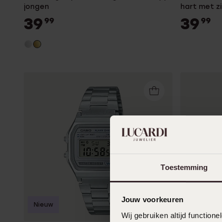
jongen
hart met z
39
39
99
99
Toestemming
Jouw voorkeuren
Nieuw
Nieuw
Wij gebruiken altijd functio