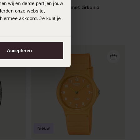
en wij en derde partijen jouw
r dames
Zilveren earcuff met zirkonia
derden onze website,
24
99
 hiermee akkoord. Je kunt je
Accepteren
Nieuw