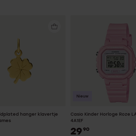
Sale
Nieuw
oldplated hanger klavertje
Casio Kinder Horloge Roze 
dames
4A1EF
29
90