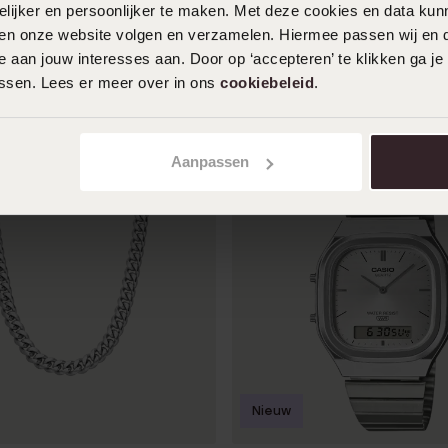
ijker en persoonlijker te maken. Met deze cookies en data kunn
aal Kinder Horloge Blauw LA-
Stainless steel earcuff voo
iten onze website volgen en verzamelen. Hiermee passen wij en 
F
8
99
 aan jouw interesses aan. Door op ‘accepteren’ te klikken ga je
assen. Lees er meer over in ons
cookiebeleid
.
Aanpassen
Nieuw