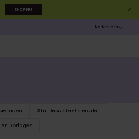
SHOP NU
 schieten
Nederlands
sieraden
Stainless steel sieraden
 en horloges