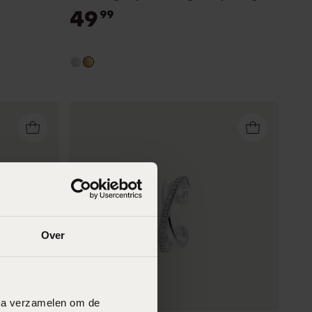
49
99
Over
Nieuw
data verzamelen om de