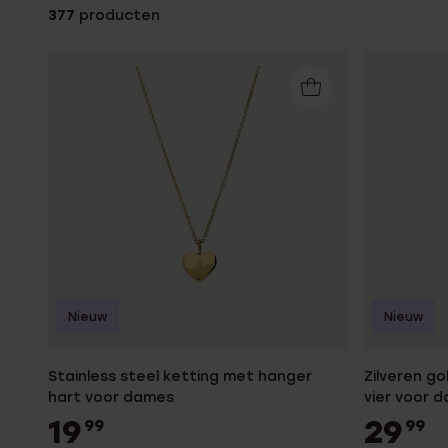
377
producten
Enkelbandjes
Trouwringen
Accessoires
Piercings
Nieuw
Nieuw
Stainless steel ketting met hanger
Zilveren g
hart voor dames
vier voor 
19
29
99
99