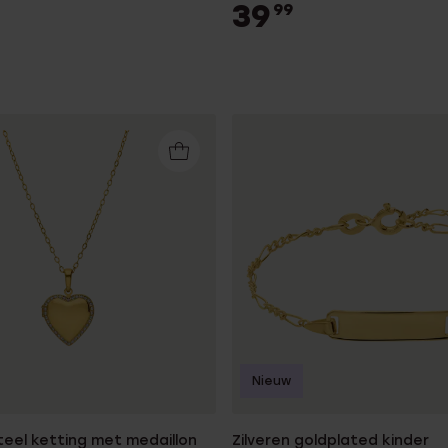
39
99
Nieuw
teel ketting met medaillon
Zilveren goldplated kinder