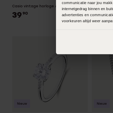
communicatie naar jou makkel
Casio vintage horloge A158WEA-7EF
Casio Digit
internetgedrag binnen en bu
20WH-2AE
39
90
advertenties en communicatie
29
90
voorkeuren altijd weer aanp
Nieuw
Nieuw