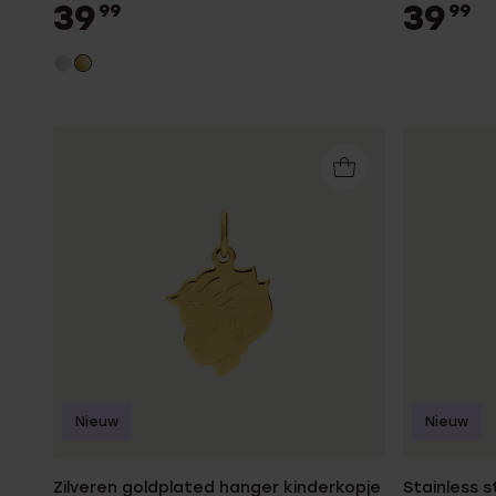
39
39
99
99
Nieuw
Nieuw
Zilveren goldplated hanger kinderkopje
Stainless s