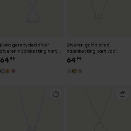
Elora gerecycled zilver
Zilveren goldplated
zilveren naamketting hart
naamketting hart voor
voor dames
dames
64
64
99
99