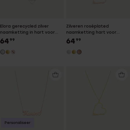
Elora gerecycled zilver
Zilveren roséplated
naamketting in hart voor
naamketting hart voor
dames
dames
64
64
99
99
Personaliseer