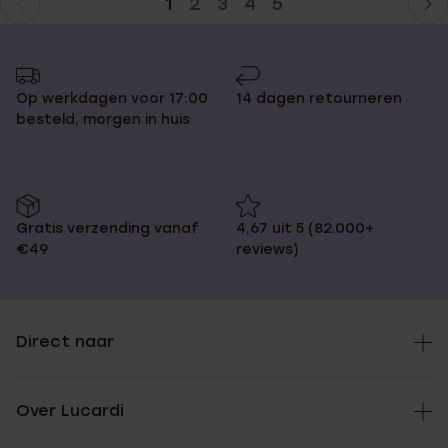
1
2
3
4
5
Huidige
Ga
pagina
naar
pagina
Op werkdagen voor 17:00
14 dagen retourneren
besteld, morgen in huis
Gratis verzending vanaf
4,67 uit 5 (82.000+
€49
reviews)
Direct naar
Over Lucardi