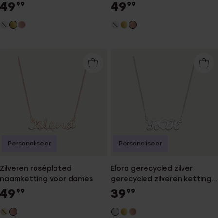
49
49
99
99
Personaliseer
Personaliseer
Zilveren roséplated
Elora gerecycled zilver
naamketting voor dames
gerecycled zilveren ketting
voor dames
49
39
99
99