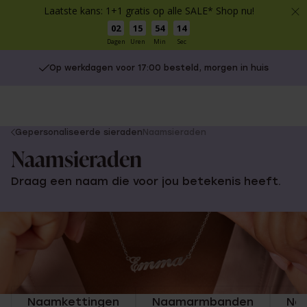
Laatste kans: 1+1 gratis op alle SALE* Shop nu!
02
15
54
13
Dagen
Uren
Min
Sec
Op werkdagen voor 17:00 besteld, morgen in huis
You
Gepersonaliseerde sieraden
Naamsieraden
are
Naamsieraden
here:
Draag een naam die voor jou betekenis heeft.
Naamkettingen
Naamarmbanden
Na