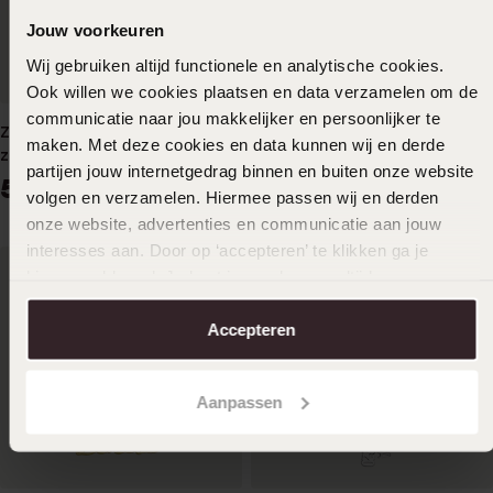
Jouw voorkeuren
Wij gebruiken altijd functionele en analytische cookies.
Ook willen we cookies plaatsen en data verzamelen om de
communicatie naar jou makkelijker en persoonlijker te
Zilveren naamketting hart
Zilveren naamketting
maken. Met deze cookies en data kunnen wij en derde
zirkonia voor dames
verticaal hart voor dames
partijen jouw internetgedrag binnen en buiten onze website
59
59
99
99
volgen en verzamelen. Hiermee passen wij en derden
onze website, advertenties en communicatie aan jouw
interesses aan. Door op ‘accepteren’ te klikken ga je
hiermee akkoord. Je kunt je voorkeuren altijd weer
aanpassen. Lees er meer over in ons
cookiebeleid
.
Accepteren
Aanpassen