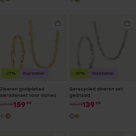
-27%
Duurzamer
-30%
Duurzamer
Zilveren goldplated
Gerecycled zilveren set
sieradenset voor dames
gedraaid
159
139
99
99
219.99
199.99