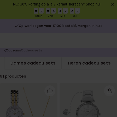
NU: 30% korting op alle 9 karaat sieraden* Shop nu!
0
0
0
4
3
7
1
9
Dagen
Uren
Min
Sec
Op werkdagen voor 17:00 besteld, morgen in huis
You
Cadeaus
Cadeausets
are
Dames cadeau sets
Heren cadeau sets
here:
51
producten