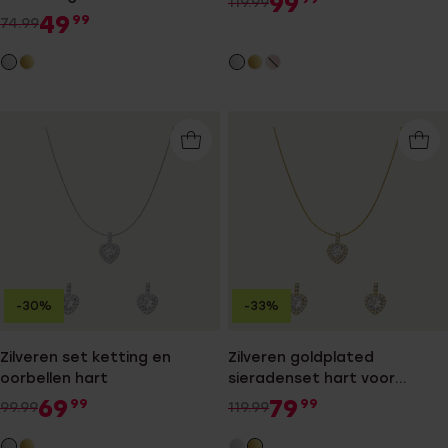
99
119.99
49
99
74.99
-30%
-33%
Zilveren set ketting en
Zilveren goldplated
oorbellen hart
sieradenset hart voor
dames
69
79
99
99
99.99
119.99