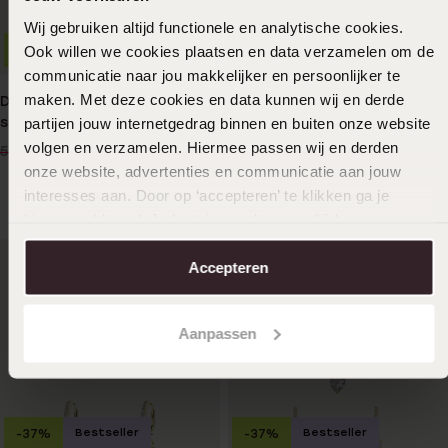
Wij gebruiken altijd functionele en analytische cookies.
Ook willen we cookies plaatsen en data verzamelen om de
1+1 gratis
Bestseller
-50%
-33%
communicatie naar jou makkelijker en persoonlijker te
maken. Met deze cookies en data kunnen wij en derde
Donna Mae dames horloge
Zilveren sieradenset met
set
partijen jouw internetgedrag binnen en buiten onze website
oorbellen en ketting rond
zirkonia
volgen en verzamelen. Hiermee passen wij en derden
30
49
00
99
59.99
74.99
onze website, advertenties en communicatie aan jouw
interesses aan. Door op ‘accepteren’ te klikken ga je
hiermee akkoord. Je kunt je voorkeuren altijd weer
aanpassen. Lees er meer over in ons
cookiebeleid
.
Accepteren
Aanpassen
Bestseller
Bestseller
-37%
-37%