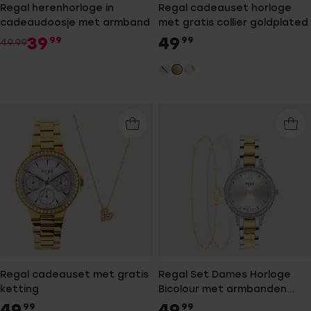
Regal herenhorloge in
Regal cadeauset horloge
cadeaudoosje met armband
met gratis collier goldplated
39
49
99
99
49.99
Regal cadeauset met gratis
Regal Set Dames Horloge
ketting
Bicolour met armbanden
RG3043-01
49
49
99
99