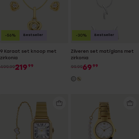
Bestseller
Bestseller
-56%
-30%
9 Karaat set knoop met
Zilveren set mat/glans met
zirkonia
zirkonia
219
69
99
99
499.99
99.99