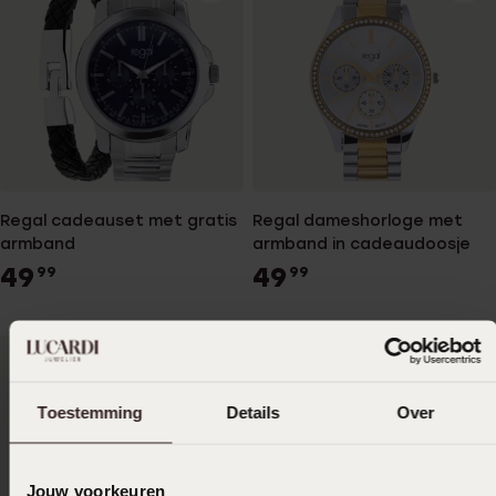
Regal cadeauset met gratis
Regal dameshorloge met
armband
armband in cadeaudoosje
49
49
99
99
Toestemming
Details
Over
Jouw voorkeuren