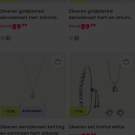
Zilveren goldplated
Zilveren goldplated
sieradenset met zirkonia
sieradenset hart en zirkonia
voor dames
voor dames
59
59
99
99
94.99
94.99
Bestseller
-33%
-17%
Zilveren sieradenset ketting
Zilveren set kristal white
en oorringen hart zirkonia
99