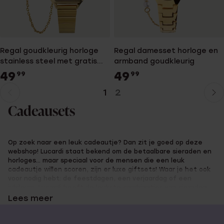
Regal goudkleurig horloge
Regal damesset horloge en
stainless steel met gratis
armband goudkleurig
armband
49
49
99
99
1
2
Huidige
Ga
pagina
naar
Cadeausets
pagina
Op zoek naar een leuk cadeautje? Dan zit je goed op deze
webshop! Lucardi staat bekend om de betaalbare sieraden en
horloges… maar speciaal voor de mensen die een leuk
cadeautje willen scoren, zijn er luxe giftsets! Waar je het ook
voor nodig hebt: de feestdagen, een verjaardag of een
jubileum, Lucardi heeft de leukste combinaties van sieraden
gemaakt in een stijlvolle cadeauverpakking!
Lees meer