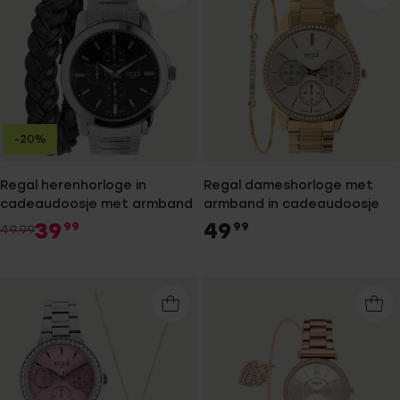
-20%
Regal herenhorloge in
Regal dameshorloge met
cadeaudoosje met armband
armband in cadeaudoosje
39
49
99
99
49.99