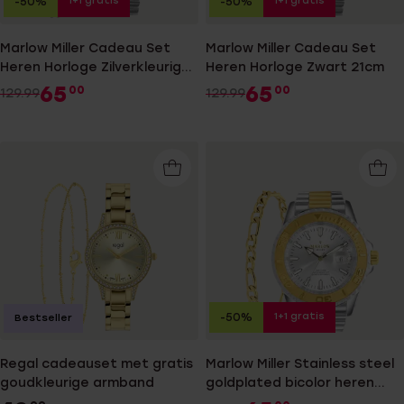
1+1 gratis
1+1 gratis
-50%
-50%
Marlow Miller Cadeau Set
Marlow Miller Cadeau Set
Heren Horloge Zilverkleurig
Heren Horloge Zwart 21cm
19cm
65
65
00
00
129.99
129.99
1+1 gratis
-50%
Bestseller
Regal cadeauset met gratis
Marlow Miller Stainless steel
goudkleurige armband
goldplated bicolor heren
horloge set met armband