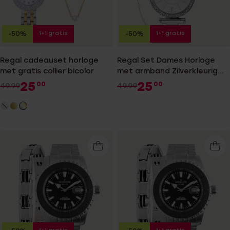
1+1 gratis
1+1 gratis
-50%
-50%
Regal cadeauset horloge
Regal Set Dames Horloge
met gratis collier bicolor
met armband Zilverkleurig
RG3030-100
25
25
00
00
49.99
49.99