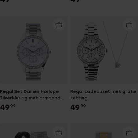
Regal Set Dames Horloge
Regal cadeauset met gratis
Zilverkleurig met armband
ketting
RG3414-632
49
49
99
99