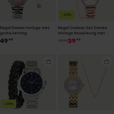
-20%
Regal Dames Horloge met
Regal Cadeau Set Dames
gratis ketting
Horloge Rosekleurig met
gratis armband
49
39
99
99
49.99
-20%