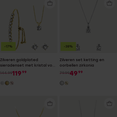
-17%
-38%
Zilveren goldplated
Zilveren set ketting en
sieradenset met kristal voor
oorbellen zirkonia
dames
119
49
99
99
144.99
79.99