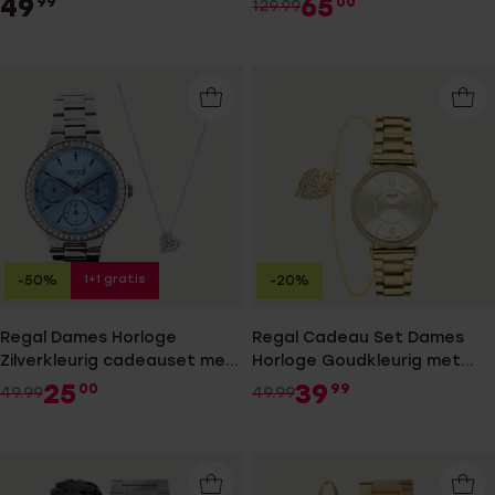
49
65
99
00
129.99
1+1 gratis
-50%
-20%
Regal Dames Horloge
Regal Cadeau Set Dames
Zilverkleurig cadeauset met
Horloge Goudkleurig met
Gratis Ketting
gratis armband
25
39
00
99
49.99
49.99