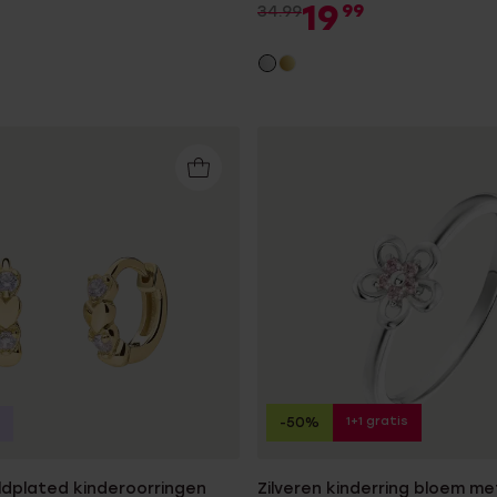
19
99
34.99
1+1 gratis
-50%
oldplated kinderoorringen
Zilveren kinderring bloem me