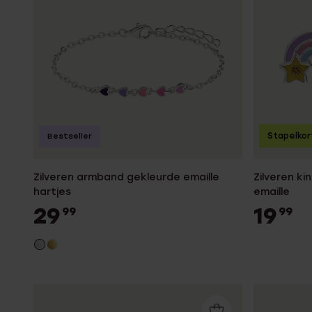
Stapelkor
Bestseller
Zilveren armband gekleurde emaille
Zilveren k
hartjes
emaille
29
19
99
99