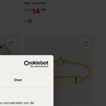
met zirkonia
14
99
19.99
Over
Bestseller
data verzamelen om de