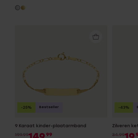
Bestseller
-25%
-43%
9 Karaat kinder-plaatarmband
Zilveren ke
149
19
99
199.99
34.99