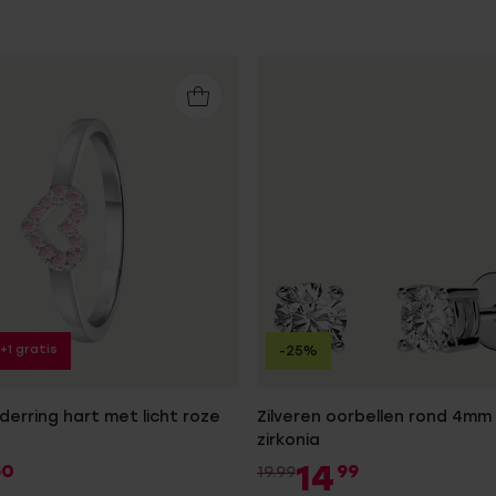
Sale
1+1 gratis
-25%
nderring hart met licht roze
Zilveren oorbellen rond 4mm
zirkonia
14
50
99
19.99