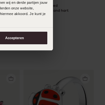
en wij en derde partijen jouw
Zilveren goldplated
derden onze website,
kinderplaatarmband hart
 hiermee akkoord. Je kunt je
44
99
Accepteren