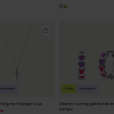
Bestseller
Bestseller
-43%
tting met hanger kruis
Zilveren oorring gekleurde em
hartjes
99