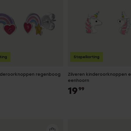
ting
Stapelkorting
inderoorknoppen regenboog
Zilveren kinderoorknoppen 
eenhoorn
19
99