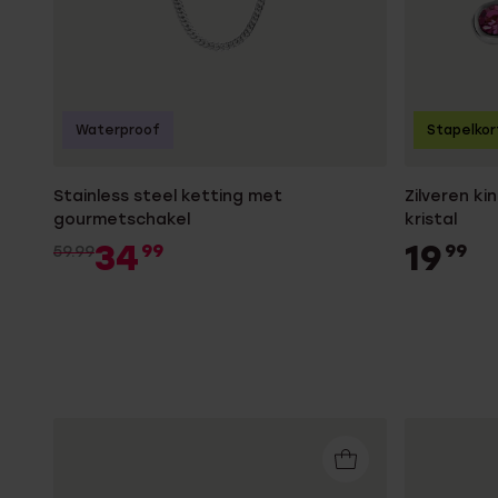
Waterproof
Stapelkor
Stainless steel ketting met
Zilveren ki
gourmetschakel
kristal
34
19
99
99
59.99