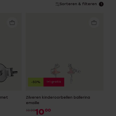
Sorteren & filteren
1
1+1 gratis
-50%
 met
Zilveren kinderoorbellen ballerina
emaille
10
00
19.99