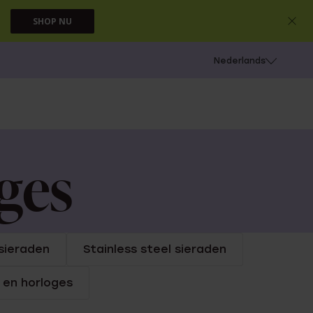
SHOP NU
 schieten
Nederlands
ges
sieraden
Stainless steel sieraden
 en horloges