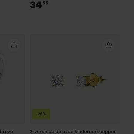
34
99
-25%
t roze
Zilveren goldplated kinderoorknoppen