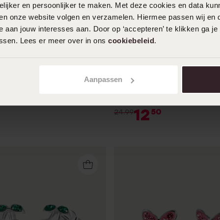
ijker en persoonlijker te maken. Met deze cookies en data kunn
oldplated kinderoorringen
iten onze website volgen en verzamelen. Hiermee passen wij en 
maille
 aan jouw interesses aan. Door op ‘accepteren’ te klikken ga je
99
assen. Lees er meer over in ons
cookiebeleid
.
1+1 gratis
-50%
Aanpassen
Zilveren kinderring rood
lieveheersbeestje
12
50
24.99