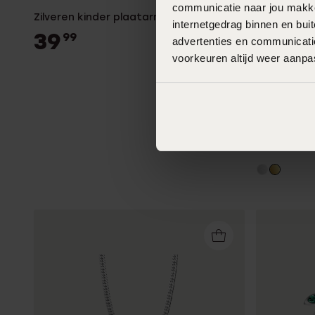
communicatie naar jou makkel
Zilveren kinder plaatarmband hart
Zilveren g
internetgedrag binnen en bu
hart met e
39
99
advertenties en communicatie
24
39.99
voorkeuren altijd weer aanp