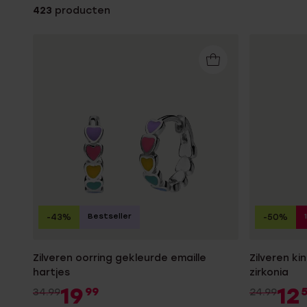
423
producten
Enkelbandjes
Trouwringen
Accessoires
Piercings
Bestseller
-43%
-50%
Zilveren oorring gekleurde emaille
Zilveren ki
hartjes
zirkonia
19
12
99
34.99
24.99