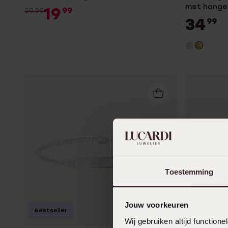
met hanger
19
99
39.99
34
99
Toestemming
Jouw voorkeuren
-38%
Bestseller
Wij gebruiken altijd functio