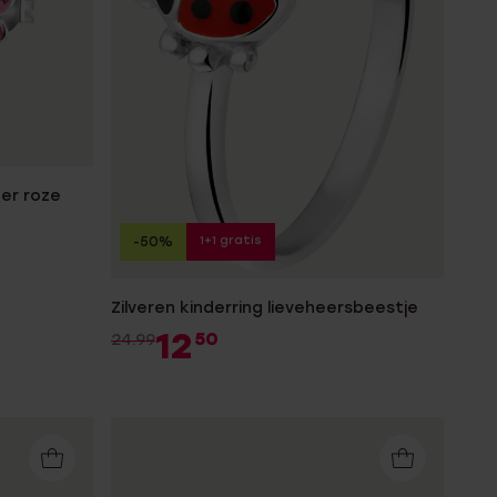
der roze
1+1 gratis
-50%
Zilveren kinderring lieveheersbeestje
12
50
24.99