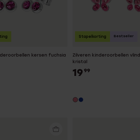
Bestseller
ting
Stapelkorting
nderoorbellen kersen fuchsia
Zilveren kinderoorbellen vlin
kristal
19
99