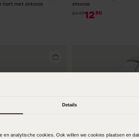
 hart met zirkonia
zirkonia
12
50
24.99
Details
nele en analytische cookies. Ook willen we cookies plaatsen en 