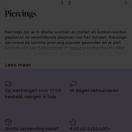
1
2
Huidige
Ga
pagina
naar
Piercings
pagina
Piercings zijn er in allerlei soorten en maten en kunnen worden
geplaatst op verschillende plaatsen van het lichaam. Piercings
zijn vooral de laatste jaren erg populair geworden en je ziet
bijvoorbeeld een
helixpiercing
of
tragus
piercing steeds vaker
voorbij komen. Toch bestaat de piercing al heel erg lang, het is
zelfs bekend dat volken in de oudheid en de oude
Egyptenaren al piercings hadden.
Lees meer
Online piercings bestellen bij
Op werkdagen voor 17:00
14 dagen retourneren
besteld, morgen in huis
Lucardi
Je wist natuurlijk al dat je bij Lucardi goed terecht kan voor
sieraden en horloges volgens de laatste trends maar wist je
Gratis verzending vanaf
4,67 uit 5 (82.000+
dat we ook mooie piercings verkopen? Bij Lucardi shop jij de