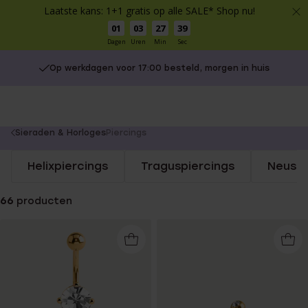
Laatste kans: 1+1 gratis op alle SALE* Shop nu!
01
03
27
38
Dagen
Uren
Min
Sec
Op werkdagen voor 17:00 besteld, morgen in huis
You
Sieraden & Horloges
Piercings
are
Helixpiercings
Traguspiercings
Neuspi
here:
66
producten