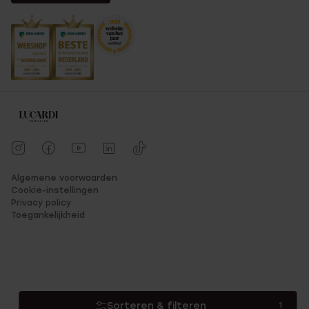
nog heel eventjes te wachten en voor je het weet is jouw
nieuwe piercing al in huis!
FAQ Piercings
Kan ik bij Lucardi een piercing
laten zetten?
Algemene voorwaarden
Cookie-instellingen
Ja dat kan! Bij Lucardi piercen we in het gedeelte van
Privacy policy
het oor zonder kraakbeen. Meer informatie over piercen,
Toegankelijkheid
vanaf welke leeftijd je bij ons terecht kan en hoe je jouw
piercing kan verwisselen vind je
hier
.
Verkoopt Lucardi fake piercings?
Sorteren & filteren
1