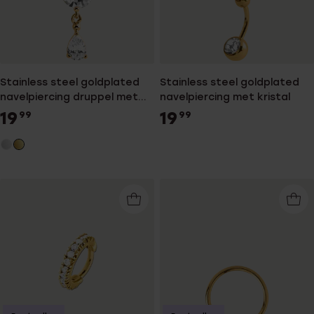
Stainless steel goldplated
Stainless steel goldplated
navelpiercing druppel met
navelpiercing met kristal
kristal voor dames
19
19
99
99