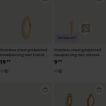
Waterproof
Stainless steel goldplated
Stainless steel goldplated
navelpiercing met kristal
neuspiercing met zirkonia
voor dames
19
9
99
99