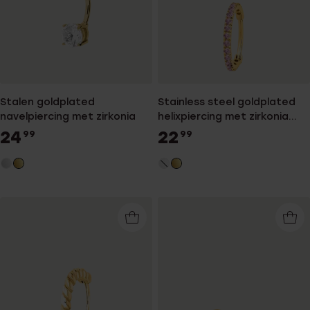
Stalen goldplated
Stainless steel goldplated
navelpiercing met zirkonia
helixpiercing met zirkonia
voor dames
24
22
99
99