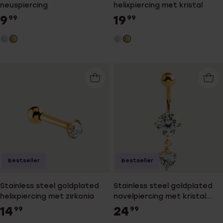
neuspiercing
helixpiercing met kristal
9
19
99
99
Bestseller
Bestseller
Stainless steel goldplated
Stainless steel goldplated
helixpiercing met zirkonia
navelpiercing met kristal
voor dames
14
24
99
99