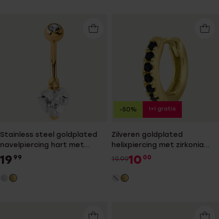
1+1 gratis
-50%
Stainless steel goldplated
Zilveren goldplated
navelpiercing hart met
helixpiercing met zirkonia
kristal voor dames
voor dames
19
10
99
00
19.99