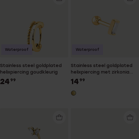
Waterproof
Waterproof
Stainless steel goldplated
Stainless steel goldplated
helixpiercing goudkleurig
helixpiercing met zirkonia
voor dames
24
14
99
99