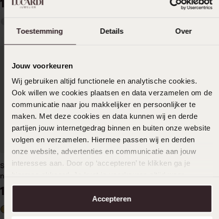
14
9
99
99
Toestemming
Details
Over
Jouw voorkeuren
Wij gebruiken altijd functionele en analytische cookies.
Ook willen we cookies plaatsen en data verzamelen om de
communicatie naar jou makkelijker en persoonlijker te
maken. Met deze cookies en data kunnen wij en derde
partijen jouw internetgedrag binnen en buiten onze website
volgen en verzamelen. Hiermee passen wij en derden
onze website, advertenties en communicatie aan jouw
interesses aan. Door op ‘accepteren’ te klikken ga je
Stainless steel goldplated
Stalen goldplated
hiermee akkoord. Je kunt je voorkeuren altijd weer
navelpiercing met kristal
helixpiercing met zirkonia
aanpassen. Lees er meer over in ons
cookiebeleid
.
voor dames
19
19
99
99
Accepteren