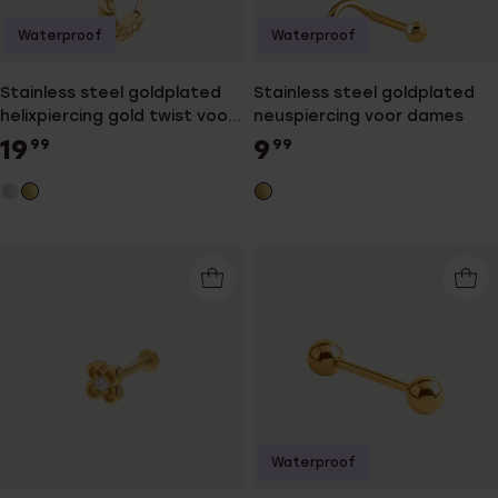
Waterproof
Waterproof
Stainless steel goldplated
Stainless steel goldplated
helixpiercing gold twist voor
neuspiercing voor dames
dames
19
9
99
99
Waterproof