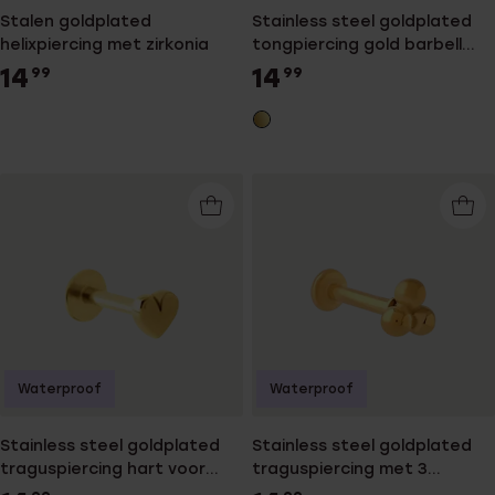
Stalen goldplated
Stainless steel goldplated
helixpiercing met zirkonia
tongpiercing gold barbell
voor dames
14
14
99
99
Waterproof
Waterproof
Stainless steel goldplated
Stainless steel goldplated
traguspiercing hart voor
traguspiercing met 3
dames
bolletjes