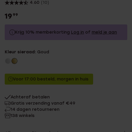
4.60
(10)
19
99
Krijg 10% memberkorting
Log in
of
meld je aan
19.99
Zonder memberkorting
Kleur sieraad:
Goud
17.99
Met memberkorting
Voor 17:00 besteld, morgen in huis
Achteraf betalen
Gratis verzending vanaf €49
14 dagen retourneren
138 winkels