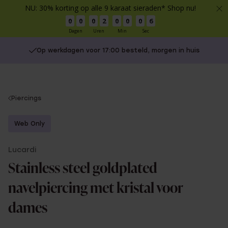
NU: 30% korting op alle 9 karaat sieraden* Shop nu!
0
0
0
2
0
0
0
6
Dagen
Uren
Min
Sec
Op werkdagen voor 17:00 besteld, morgen in huis
You
Piercings
are
here:
Web Only
Lucardi
Stainless steel goldplated
navelpiercing met kristal voor
dames