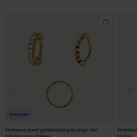
Bestseller
Stainless steel goldplated piercings met
Stainles
zirkonia voor dames
kristal