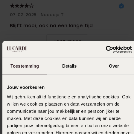
07-02-2025 - Nadedja T.
Blijft mooi, ook na een lange tijd
Toon meer
Toestemming
Details
Over
In winkelmand
Ook leuk voor jou
Jouw voorkeuren
Wij gebruiken altijd functionele en analytische cookies. Ook
willen we cookies plaatsen en data verzamelen om de
communicatie naar jou makkelijker en persoonlijker te
maken. Met deze cookies en data kunnen wij en derde
partijen jouw internetgedrag binnen en buiten onze website
volgen en verzamelen. Hiermee passen wij en derden onze