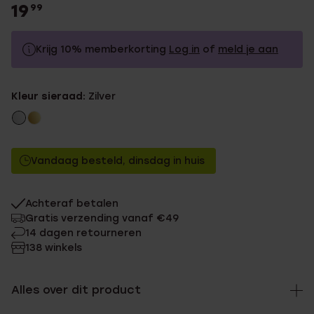
19
99
Krijg 10% memberkorting
Log in
of
meld je aan
19.99
Zonder memberkorting
Kleur sieraad:
Zilver
17.99
Met memberkorting
Vandaag besteld, dinsdag in huis
Achteraf betalen
Gratis verzending vanaf €49
14 dagen retourneren
138 winkels
Alles over dit product