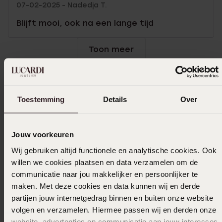
07-02-2025 - Nadedja T.
Blijft mooi, ook na een lange tijd
Toon meer
In winkelmand
Toestemming
Details
Over
Ook leuk voor jou
Jouw voorkeuren
Wij gebruiken altijd functionele en analytische cookies. Ook
willen we cookies plaatsen en data verzamelen om de
communicatie naar jou makkelijker en persoonlijker te
maken. Met deze cookies en data kunnen wij en derde
partijen jouw internetgedrag binnen en buiten onze website
volgen en verzamelen. Hiermee passen wij en derden onze
website, advertenties en communicatie aan jouw interesses