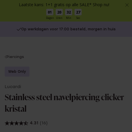
Laatste kans: 1+1 gratis op alle SALE* Shop nu!
01
20
32
27
Dagen
Uren
Min
Sec
Op werkdagen voor 17:00 besteld, morgen in huis
You
Piercings
are
here:
Web Only
Lucardi
Stainless steel navelpiercing clicker
kristal
4.31
(16)