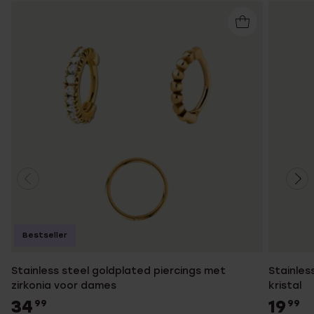
Bestseller
Stainless steel goldplated piercings met
Stainles
zirkonia voor dames
kristal
34
19
99
99