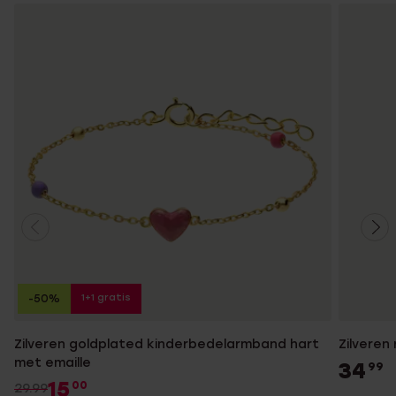
1+1 gratis
-50%
Zilveren goldplated kinderbedelarmband hart
Zilveren
met emaille
34
99
15
00
29.99