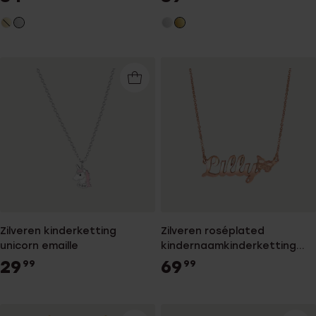
Zilveren kinderketting
Zilveren roséplated
unicorn emaille
kindernaamkinderketting
met hanger vlinder
29
69
99
99