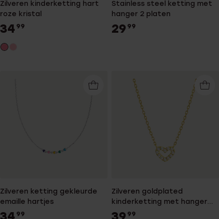
Zilveren kinderketting hart
Stainless steel ketting met
roze kristal
hanger 2 platen
34
29
99
99
Zilveren ketting gekleurde
Zilveren goldplated
emaille hartjes
kinderketting met hanger
hart met zirkonia
34
39
99
99