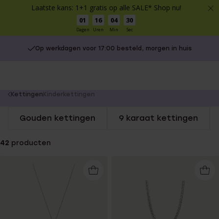
Laatste kans: 1+1 gratis op alle SALE* Shop nu!
01
16
04
29
Dagen
Uren
Min
Sec
Op werkdagen voor 17:00 besteld, morgen in huis
You
Kettingen
Kinderkettingen
are
Gouden kettingen
9 karaat kettingen
here:
42
producten