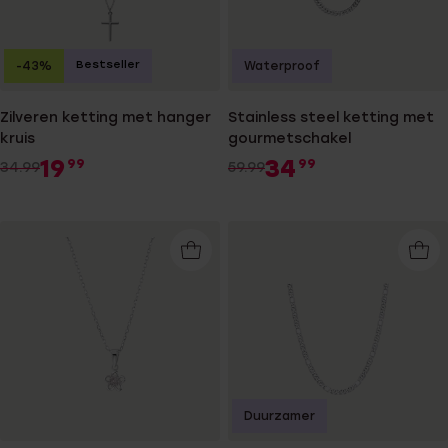
Bestseller
-43%
Waterproof
Zilveren ketting met hanger
Stainless steel ketting met
kruis
gourmetschakel
19
34
99
99
34.99
59.99
Duurzamer