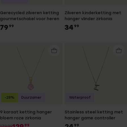
Gerecycled zilveren ketting
Zilveren kinderketting met
gourmetschakel voor heren
hanger vlinder zirkonia
79
34
99
99
-28%
Duurzamer
Waterproof
9 karaat ketting hanger
Stainless steel ketting met
bloem roze zirkonia
hanger game controller
129
24
99
99
179.99