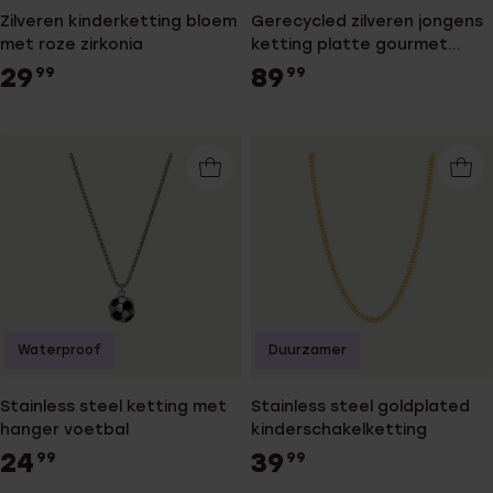
Zilveren kinderketting bloem
Gerecycled zilveren jongens
met roze zirkonia
ketting platte gourmet
schakel
29
89
99
99
Waterproof
Duurzamer
Stainless steel ketting met
Stainless steel goldplated
hanger voetbal
kinderschakelketting
24
39
99
99