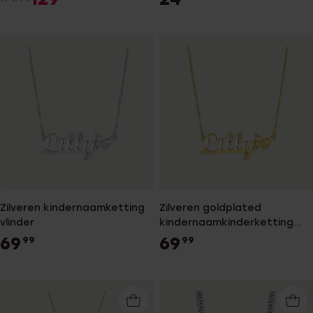
Zilveren kindernaamketting
Zilveren goldplated
vlinder
kindernaamkinderketting
met hanger vlinder
69
69
99
99