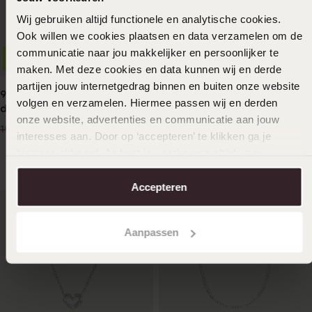
Wij gebruiken altijd functionele en analytische cookies.
Ook willen we cookies plaatsen en data verzamelen om de
communicatie naar jou makkelijker en persoonlijker te
-30%
Duurzamer
maken. Met deze cookies en data kunnen wij en derde
partijen jouw internetgedrag binnen en buiten onze website
9 karaat ketting met hanger
Zilveren ketting hart licht
volgen en verzamelen. Hiermee passen wij en derden
dolfijn
roze kristal
onze website, advertenties en communicatie aan jouw
139
34
99
99
199.99
interesses aan. Door op ‘accepteren’ te klikken ga je
hiermee akkoord. Je kunt je voorkeuren altijd weer
aanpassen. Lees er meer over in ons
cookiebeleid
.
Accepteren
Aanpassen