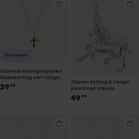
Duurzamer
Stainless steel goldplated
kinderketting met hanger
Zilveren ketting & hanger
kruis
39
99
paard met zirkonia
49
99