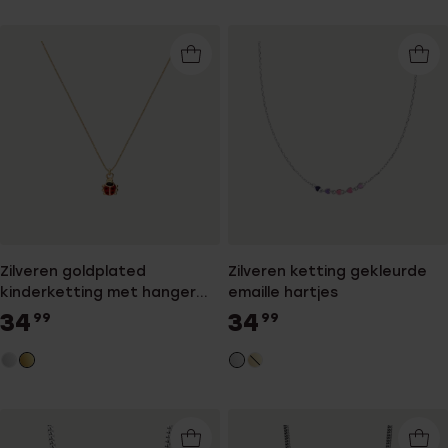
Zilveren goldplated
Zilveren ketting gekleurde
kinderketting met hanger
emaille hartjes
lieveheersbeestje met
34
34
99
99
emaille