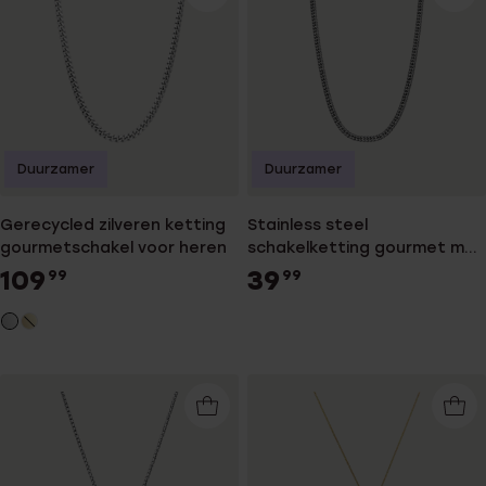
Duurzamer
Duurzamer
Gerecycled zilveren ketting
Stainless steel
gourmetschakel voor heren
schakelketting gourmet met
anitque finish
109
39
99
99