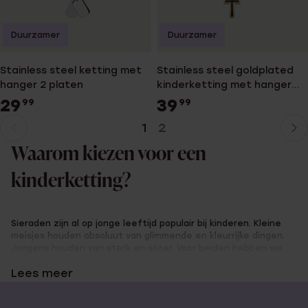
Duurzamer
Duurzamer
Stainless steel ketting met
Stainless steel goldplated
hanger 2 platen
kinderketting met hanger
kruis
29
39
99
99
1
2
Huidige
Ga
pagina
naar
Waarom kiezen voor een
pagina
kinderketting?
Sieraden zijn al op jonge leeftijd populair bij kinderen. Kleine
meisjes houden absoluut van glimmende en kleurrijke dingen.
Jongens houden van sterk en stoer. Voor beiden hebben we
kinderkettingen die perfect aansluiten bij hun persoonlijkheid.
Lees meer
Een ketting is meer dan alleen een accessoire; het biedt
kinderen de kans om iets van zichzelf te laten zien. Een roze
hanger in de vorm van een hart voor een meisje dat van