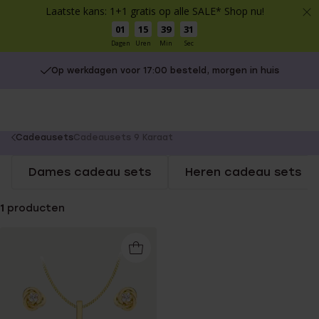
Laatste kans: 1+1 gratis op alle SALE* Shop nu!
01
15
39
31
Dagen
Uren
Min
Sec
Op werkdagen voor 17:00 besteld, morgen in huis
You
Cadeausets
Cadeausets 9 Karaat
are
Dames cadeau sets
Heren cadeau sets
here:
1
producten