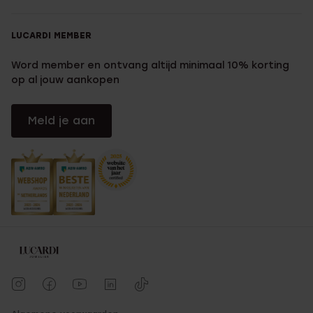
Alle:
Cadeausets
LUCARDI MEMBER
Word member en ontvang altijd minimaal 10% korting
Cadeausets:
Cadeau Sets Bijoux
|
Fotolijsten
|
Cadeausets
|
op al jouw aankopen
Geschenken
|
Cadeausets voor kinderen
|
Cadeausets met
gouden sieraden
|
Zilveren cadeausets
|
Stalen cadeausets
|
Dames cadeausets
|
Heren cadeausets
|
Lucardi cadeausets
|
Meld je aan
Guess cadeausets
goudCadeausets:
Cadeausets met gouden sieraden