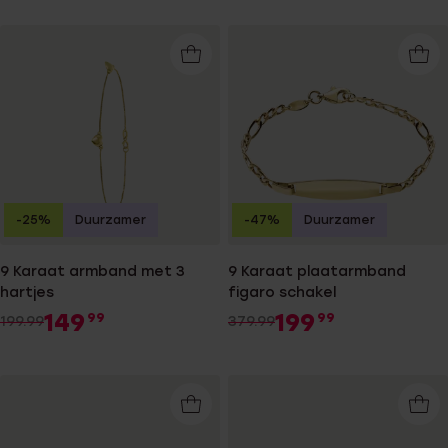
-25%
Duurzamer
-47%
Duurzamer
9 Karaat armband met 3
9 Karaat plaatarmband
hartjes
figaro schakel
149
199
99
99
199.99
379.99