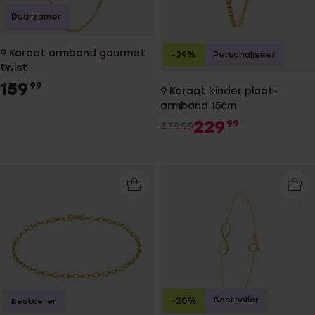
Duurzamer
9 Karaat armband gourmet
-39%
Personaliseer
twist
159
99
9 Karaat kinder plaat-
armband 15cm
229
99
379.99
Bestseller
-20%
Bestseller