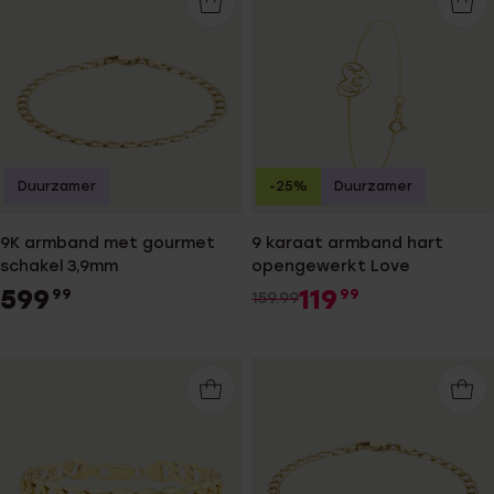
Duurzamer
-25%
Duurzamer
9K armband met gourmet
9 karaat armband hart
schakel 3,9mm
opengewerkt Love
599
119
99
99
159.99