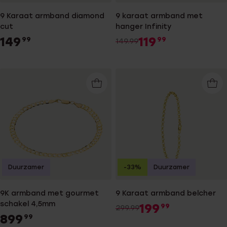
9 Karaat armband diamond
9 karaat armband met
cut
hanger Infinity
149
119
99
99
149.99
Duurzamer
-33%
Duurzamer
9K armband met gourmet
9 Karaat armband belcher
schakel 4,5mm
199
99
299.99
899
99