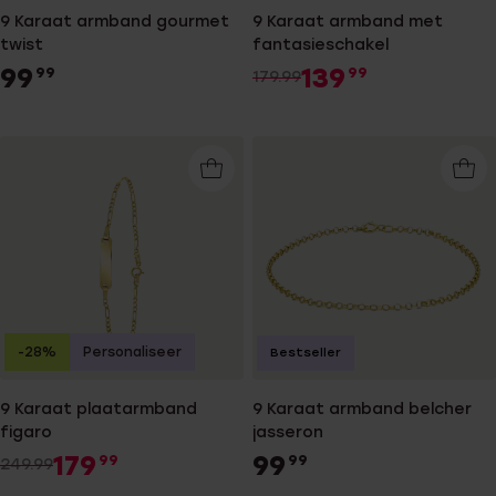
9 Karaat armband gourmet
9 Karaat armband met
twist
fantasieschakel
99
139
99
99
179.99
-28%
Personaliseer
Bestseller
9 Karaat plaatarmband
9 Karaat armband belcher
figaro
jasseron
179
99
99
99
249.99