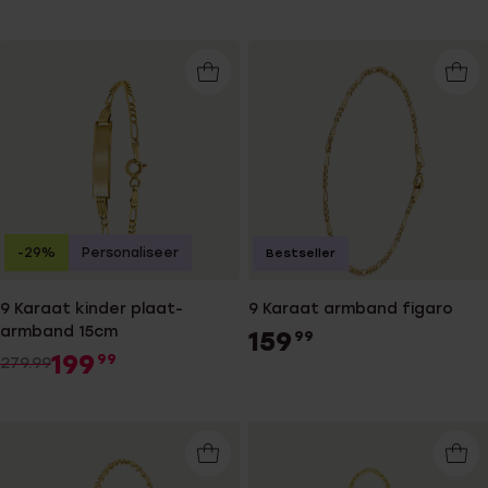
-29%
Personaliseer
Bestseller
9 Karaat kinder plaat-
9 Karaat armband figaro
armband 15cm
159
99
199
99
279.99