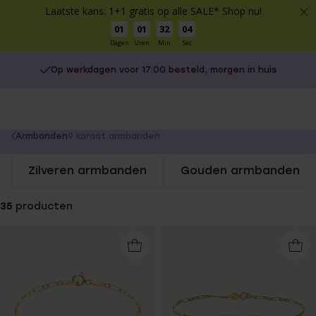
Laatste kans: 1+1 gratis op alle SALE* Shop nu!
01
01
32
03
Dagen
Uren
Min
Sec
Op werkdagen voor 17:00 besteld, morgen in huis
You
Armbanden
9 karaat armbanden
are
Zilveren armbanden
Gouden armbanden
here:
35
producten