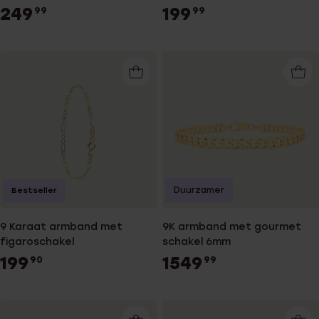
249
199
99
99
Duurzamer
Bestseller
9 Karaat armband met
9K armband met gourmet
figaroschakel
schakel 6mm
199
1549
90
99