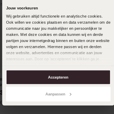
Jouw voorkeuren
Wij gebruiken altijd functionele en analytische cookies.
Ook willen we cookies plaatsen en data verzamelen om de
communicatie naar jou makkelijker en persoonlijker te
maken. Met deze cookies en data kunnen wij en derde
partijen jouw internetgedrag binnen en buiten onze website
volgen en verzamelen. Hiermee passen wij en derden
onze website, advertenties en communicatie aan jouw
interesses aan. Door op ‘accepteren’ te klikken ga je
hiermee akkoord. Je kunt je voorkeuren altijd weer
aanpassen. Lees er meer over in ons
cookiebeleid
.
Accepteren
Regal mesh horloge met
CLUSE - La Tétragone
zilverkleurige band
horloge meshband
goudkleurig en groen
39
99
99
95
Aanpassen
+1