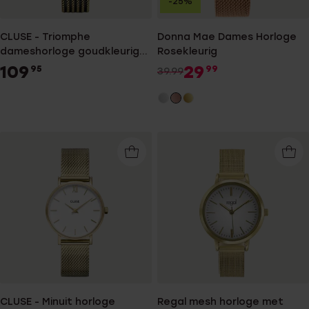
-25%
CLUSE - Triomphe
Donna Mae Dames Horloge
dameshorloge goudkleurig
Rosekleurig
met zwart
109
29
95
99
39.99
CLUSE - Minuit horloge
Regal mesh horloge met