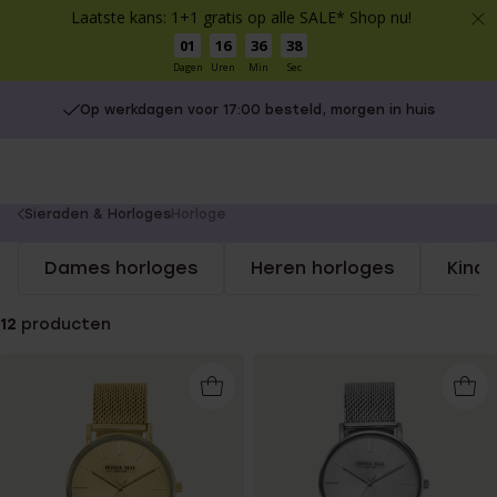
Laatste kans: 1+1 gratis op alle SALE* Shop nu!
01
16
36
37
Dagen
Uren
Min
Sec
Op werkdagen voor 17:00 besteld, morgen in huis
You
Sieraden & Horloges
Horloge
are
Dames horloges
Heren horloges
Kind
here:
12
producten