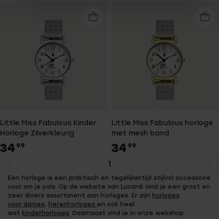
Little Miss Fabulous Kinder
Little Miss Fabulous horloge
Horloge Zilverkleurig
met mesh band
34
34
99
99
1
Huidige
Ga
Een horloge is een praktisch en tegelijkertijd stijlvol accessoire
pagina
naar
voor om je pols. Op de website van Lucardi vind je een groot en
pagina
zeer divers assortiment aan horloges. Er zijn
horloges
voor dames
,
herenhorloges
en ook heel
wat
kinderhorloges
. Daarnaast vind je in onze webshop