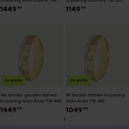
trouwring 4mm Sterre TW
trouwring 3mm Evy TW 307
457
1449
1149
99
99
2e gratis
2e gratis
14K bicolor gouden dames
9K bicolor dames trouwring
trouwring 4mm Rosa TW 455
4mm Rosa TW 455
1449
1049
99
99
1
Huidige
Ga