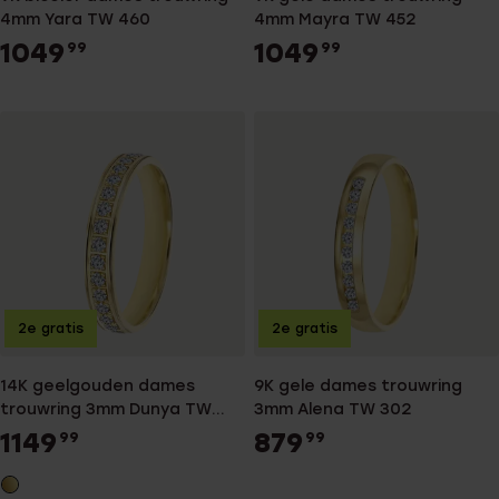
4mm Yara TW 460
4mm Mayra TW 452
1049
1049
99
99
2e gratis
2e gratis
14K geelgouden dames
9K gele dames trouwring
trouwring 3mm Dunya TW
3mm Alena TW 302
303
1149
879
99
99