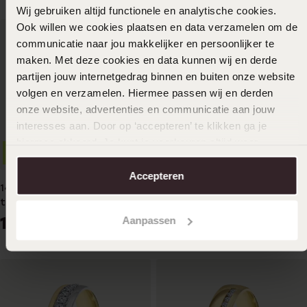
Wij gebruiken altijd functionele en analytische cookies.
Ook willen we cookies plaatsen en data verzamelen om de
communicatie naar jou makkelijker en persoonlijker te
maken. Met deze cookies en data kunnen wij en derde
partijen jouw internetgedrag binnen en buiten onze website
volgen en verzamelen. Hiermee passen wij en derden
onze website, advertenties en communicatie aan jouw
interesses aan. Door op ‘accepteren’ te klikken ga je
hiermee akkoord. Je kunt je voorkeuren altijd weer
2e gratis
2e gratis
aanpassen. Lees er meer over in ons
cookiebeleid
.
Accepteren
14K bicolor gouden dames
14K bicolor gouden dames
trouwring 3mm Lara TW 308
trouwring 3mm Lina TW 310
1149
1149
Aanpassen
99
99