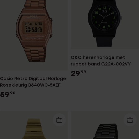
Q&Q herenhorloge met
rubber band G22A-002VY
29
99
Casio Retro Digitaal Horloge
Rosekleurig B640WC-5AEF
59
90