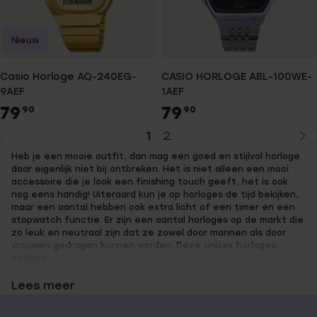
Nieuw
Casio Horloge AQ-240EG-
CASIO HORLOGE ABL-100WE-
9AEF
1AEF
79
79
90
90
1
2
Huidige
Ga
Heb je een mooie outfit, dan mag een goed en stijlvol horloge
pagina
naar
daar eigenlijk niet bij ontbreken. Het is niet alleen een mooi
pagina
accessoire die je look een finishing touch geeft, het is ook
nog eens handig! Uiteraard kun je op horloges de tijd bekijken,
maar een aantal hebben ook extra licht of een timer en een
stopwatch functie. Er zijn een aantal horloges op de markt die
zo leuk en neutraal zijn dat ze zowel door mannen als door
vrouwen gedragen kunnen worden. Deze unisex horloges
hebben
Lees meer