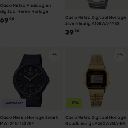
Casio Retro Analoog en
digitaal Heren Horloge
Goudkleurig AQ-230GA-
Casio Retro Digitaal Horloge
69
90
9DMQYES
Zilverkleurig A168WA-1YES
39
90
-17%
Bestseller
Casio Heren Horloge Zwart
Casio Retro Digitaal Horloge
MW-240-1E2VEF
Goudkleurig LA680WEGA-ER