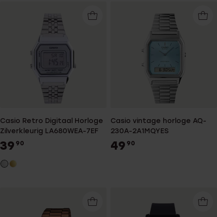
Casio Retro Digitaal Horloge
Casio vintage horloge AQ-
Zilverkleurig LA680WEA-7EF
230A-2A1MQYES
39
49
90
90