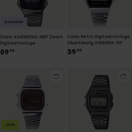
Bestseller
Casio Retro Digitaal Horloge
Casio A168WEGG-1BEF Zwart
Zilverkleurig A158WEA-1EF
Digitaal Horloge
39
59
90
90
-20%