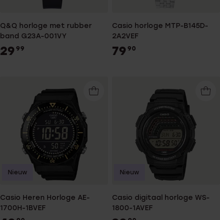
Q&Q horloge met rubber
Casio horloge MTP-B145D-
band G23A-001VY
2A2VEF
29
79
99
90
Nieuw
Nieuw
Casio Heren Horloge AE-
Casio digitaal horloge WS-
1700H-1BVEF
1800-1AVEF