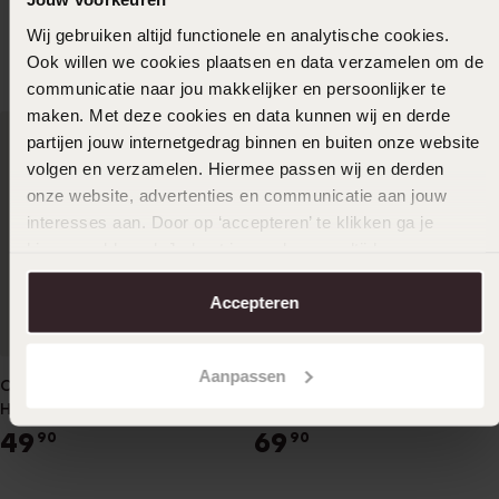
Goudkleurig A159WGEA-1EF
Wij gebruiken altijd functionele en analytische cookies.
64
90
Ook willen we cookies plaatsen en data verzamelen om de
communicatie naar jou makkelijker en persoonlijker te
maken. Met deze cookies en data kunnen wij en derde
partijen jouw internetgedrag binnen en buiten onze website
volgen en verzamelen. Hiermee passen wij en derden
onze website, advertenties en communicatie aan jouw
interesses aan. Door op ‘accepteren’ te klikken ga je
hiermee akkoord. Je kunt je voorkeuren altijd weer
aanpassen. Lees er meer over in ons
cookiebeleid
.
Accepteren
Aanpassen
Casio Vintage Digitaal
Casio Digitaal Horloge Zwart
Horloge A700WEM-7AEF
A168WEGB-1BEF
49
69
90
90