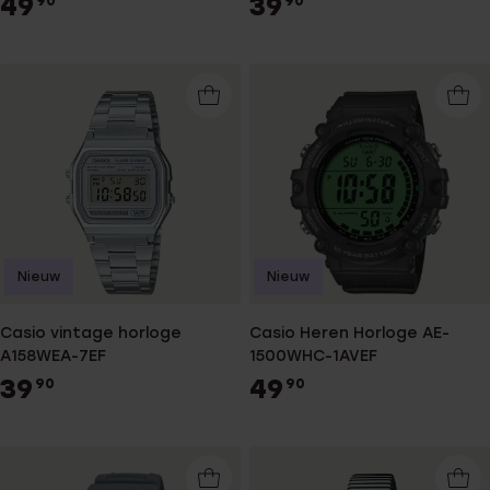
49
39
90
90
Nieuw
Nieuw
Casio vintage horloge
Casio Heren Horloge AE-
A158WEA-7EF
1500WHC-1AVEF
39
49
90
90