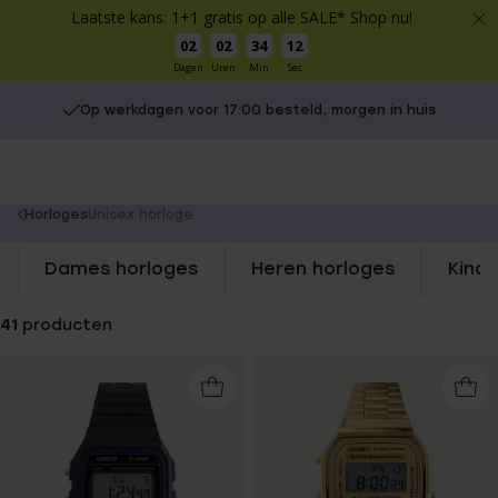
Laatste kans: 1+1 gratis op alle SALE* Shop nu!
02
02
34
11
Dagen
Uren
Min
Sec
Op werkdagen voor 17:00 besteld, morgen in huis
You
Horloges
Unisex horloge
are
Dames horloges
Heren horloges
Kind
here:
41
producten