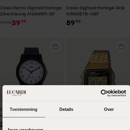
Casio Retro Digitaal Horloge
Casio Digitaal Horloge Grijs
Zilverkleurig A168WEM-1EF
A158WETB-1AEF
39
59
99
90
49.90
Toestemming
Details
Over
Q&Q herenhorloge met
rubber band G22A-001VY
29
99
Casio Retro Digitaal Horloge
Jouw voorkeuren