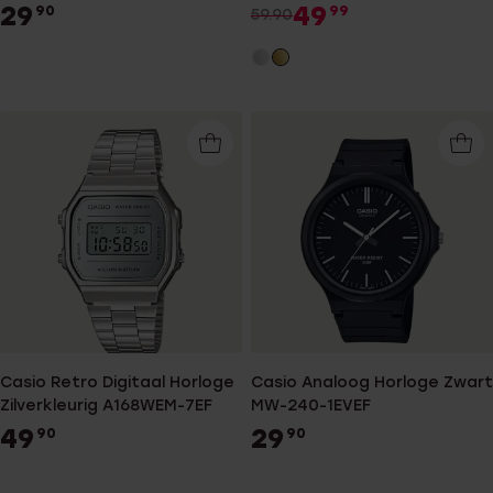
29
49
90
99
59.90
Casio Retro Digitaal Horloge
Casio Analoog Horloge Zwart
Zilverkleurig A168WEM-7EF
MW-240-1EVEF
49
29
90
90