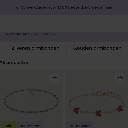
Op werkdagen voor 17:00 besteld, morgen in huis
You
Armbanden
Kralen armband
are
Zilveren armbanden
Gouden armbanden
here:
76
producten
Sale
Duurzamer
Duurzamer