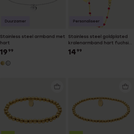
Duurzamer
Personaliseer
Stainless steel armband met
Stainless steel goldplated
hart
kralenarmband hart fuchsia
emaille voor dames
19
14
99
99