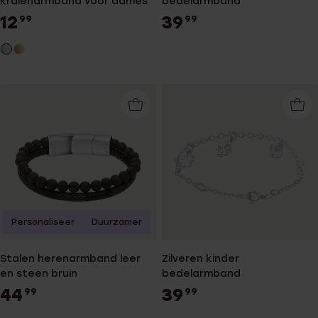
kralenarmband voor dames
bedelarmband
12
39
99
99
Personaliseer
Duurzamer
Stalen herenarmband leer
Zilveren kinder
en steen bruin
bedelarmband
44
39
99
99