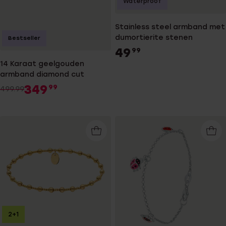
Waterproof
Stainless steel armband met
dumortierite stenen
Bestseller
49
99
14 Karaat geelgouden
armband diamond cut
349
99
499.99
2+1