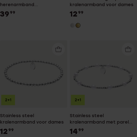
herenarmband
kralenarmband voor dames
natuurstenen zwarte
39
12
99
99
gravure
2+1
2+1
Stainless steel
Stainless steel
kralenarmband voor dames
kralenarmband met parel
voor dames
12
14
99
99