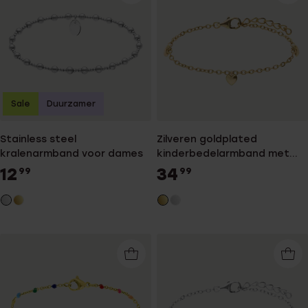
Sale
Duurzamer
Stainless steel
Zilveren goldplated
kralenarmband voor dames
kinderbedelarmband met
hanger hart
12
34
99
99