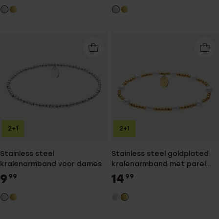
2+1
2+1
Stainless steel
Stainless steel goldplated
kralenarmband voor dames
kralenarmband met parel
voor dames
9
14
99
99