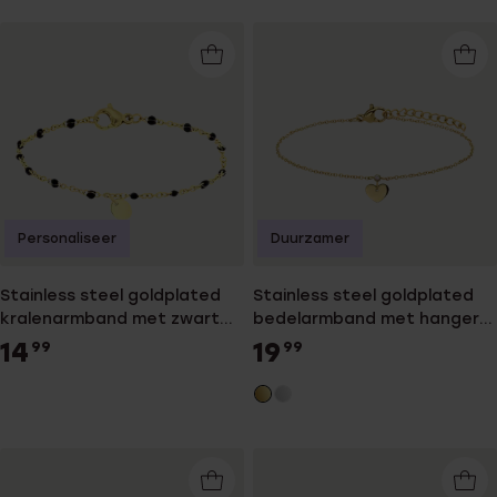
Personaliseer
Duurzamer
Stainless steel goldplated
Stainless steel goldplated
kralenarmband met zwart
bedelarmband met hanger
emaille voor dames
hart met zirkonia voor
14
19
99
99
dames