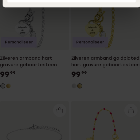
Personaliseer
Personaliseer
Zilveren armband hart
Zilveren armband goldplated
gravure geboortesteen
hart gravure geboortesteen
99
99
99
99