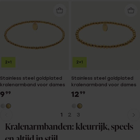
2+1
2+1
Stainless steel goldplated
Stainless steel goldplated
kralenarmband voor dames
kralenarmband voor dames
9
12
99
99
1
2
3
Huidige
Ga
pagina
naar
Kralenarmbanden: kleurrijk, speels
pagina
en altijd in stijl