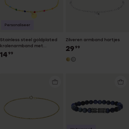
Personaliseer
Stainless steel goldplated
Zilveren armband hartjes
kralenarmband met
29
99
graveerdisc en regenboog
14
99
emaille voor dames