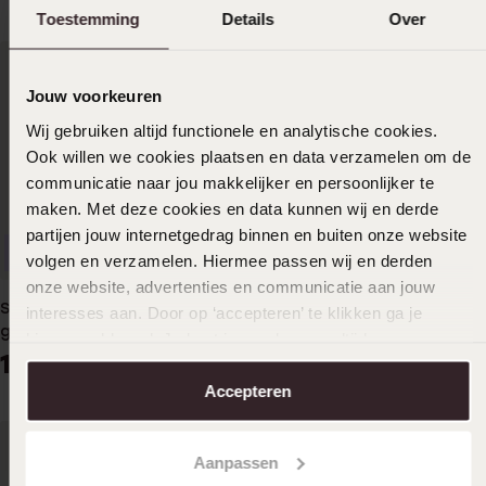
Toestemming
Details
Over
Jouw voorkeuren
Wij gebruiken altijd functionele en analytische cookies.
Ook willen we cookies plaatsen en data verzamelen om de
communicatie naar jou makkelijker en persoonlijker te
maken. Met deze cookies en data kunnen wij en derde
partijen jouw internetgedrag binnen en buiten onze website
Personaliseer
Personaliseer
volgen en verzamelen. Hiermee passen wij en derden
onze website, advertenties en communicatie aan jouw
Stainless steel armband
Stainless steel armband
interesses aan. Door op ‘accepteren’ te klikken ga je
graveer disc regenboog
graveer ovaal zwart emaille
hiermee akkoord. Je kunt je voorkeuren altijd weer
emaille
14
14
99
99
aanpassen. Lees er meer over in ons
cookiebeleid
.
Accepteren
Aanpassen