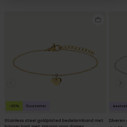
-30%
Duurzamer
Bestsel
Stainless steel goldplated bedelarmband met
Zilveren
hanger hart met zirkonia voor dames