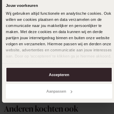
Jouw voorkeuren
Wij gebruiken altijd functionele en analytische cookies. Ook
willen we cookies plaatsen en data verzamelen om de
communicatie naar jou makkelijker en persoonlijker te
maken. Met deze cookies en data kunnen wij en derde
Edifice horloge stainless steel band EFR-526D-
Zilvere
partijen jouw internetgedrag binnen en buiten onze website
2AVUEF
64
99
volgen en verzamelen. Hiermee passen wij en derden onze
119
00
website, advertenties en communicatie aan jouw interesses
aan. Door op ‘accepteren’ te klikken ga je hiermee akkoord.
Je kunt je voorkeuren altijd weer aanpassen. Lees er meer
over in ons
cookiebeleid
.
Accepteren
Aanpassen
Anderen kochten ook