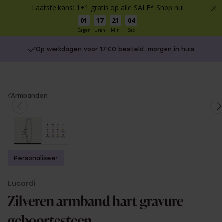
Laatste kans: 1+1 gratis op alle SALE* Shop nu!
01
17
21
04
Dagen
Uren
Min
Sec
Op werkdagen voor 17:00 besteld, morgen in huis
You
Armbanden
are
here:
Personaliseer
Lucardi
Zilveren armband hart gravure
geboortesteen