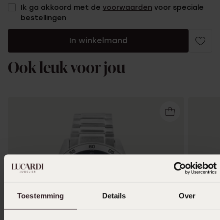
Ik ga akkoord met de
voorwaarden
voor speciale
bestellingen
In winkelmand
Ook leuk voor jou
Toestemming
Details
Over