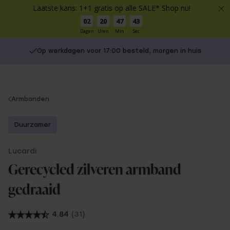
Laatste kans: 1+1 gratis op alle SALE* Shop nu!
02
20
47
42
Dagen
Uren
Min
Sec
Op werkdagen voor 17:00 besteld, morgen in huis
You
Armbanden
are
here:
Duurzamer
Lucardi
Gerecycled zilveren armband
gedraaid
4.84
(31)