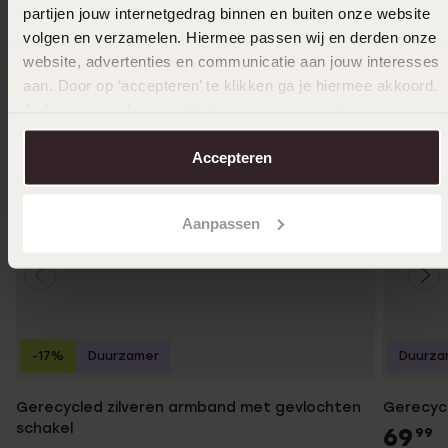
partijen jouw internetgedrag binnen en buiten onze website
volgen en verzamelen. Hiermee passen wij en derden onze
website, advertenties en communicatie aan jouw interesses
aan. Door op ‘accepteren’ te klikken ga je hiermee akkoord.
Je kunt je voorkeuren altijd weer aanpassen. Lees er meer
over in ons
cookiebeleid
.
Accepteren
Aanpassen
-17%
Duurzamer
Duurza
Gerecycled zilveren armband met gevlochten
Gerecycl
schakel
69
99