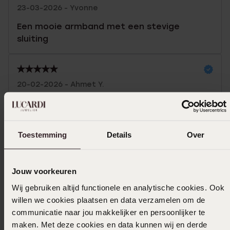
23-03-2026 - Yvonne
Een mooie armband met een stevige
sluiting
20-02-2026 - Ahmet Y.
Simpel maar echt een mooi expemplaar.
Toon meer
Toestemming
Details
Over
Jouw voorkeuren
Selecteer maat & bestel
Wij gebruiken altijd functionele en analytische cookies. Ook
willen we cookies plaatsen en data verzamelen om de
Ook leuk voor jou
communicatie naar jou makkelijker en persoonlijker te
maken. Met deze cookies en data kunnen wij en derde