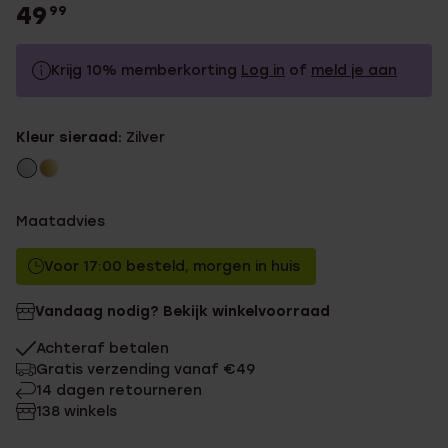
49
99
Krijg 10% memberkorting
Log in
of
meld je aan
49.99
Zonder memberkorting
Kleur sieraad:
Zilver
44.99
Met memberkorting
Maatadvies
Voor 17:00 besteld, morgen in huis
Vandaag nodig? Bekijk winkelvoorraad
Achteraf betalen
Gratis verzending vanaf €49
14 dagen retourneren
138 winkels