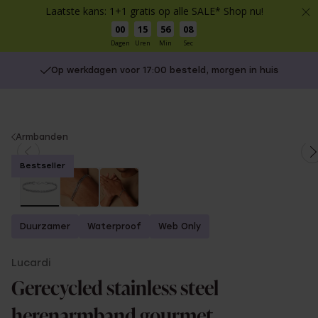
Laatste kans: 1+1 gratis op alle SALE* Shop nu!
00
15
56
08
Dagen
Uren
Min
Sec
Op werkdagen voor 17:00 besteld, morgen in huis
You
Armbanden
are
Bestseller
here:
Duurzamer
Waterproof
Web Only
Lucardi
Gerecycled stainless steel
herenarmband gourmet