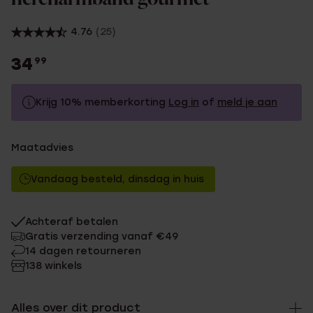
4.76
(25)
34
99
Krijg 10% memberkorting
Log in
of
meld je aan
34.99
Zonder memberkorting
Maatadvies
31.49
Met memberkorting
Vandaag besteld, dinsdag in huis
Achteraf betalen
Gratis verzending vanaf €49
14 dagen retourneren
138 winkels
Alles over dit product