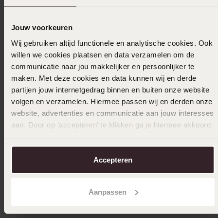
Jouw voorkeuren
Wij gebruiken altijd functionele en analytische cookies. Ook
willen we cookies plaatsen en data verzamelen om de
communicatie naar jou makkelijker en persoonlijker te
maken. Met deze cookies en data kunnen wij en derde
partijen jouw internetgedrag binnen en buiten onze website
volgen en verzamelen. Hiermee passen wij en derden onze
Bestseller
-33%
website, advertenties en communicatie aan jouw interesses
aan. Door op ‘accepteren’ te klikken ga je hiermee akkoord.
Gerecycled zilveren armband rhodiumplated
Zilveren
Je kunt je voorkeuren altijd weer aanpassen. Lees er meer
hart schakel
34
99
over in ons
cookiebeleid
.
39
99
59.99
Accepteren
Aanpassen