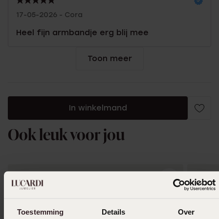
17-05-2026 - Cora
Heel fijn armbandje erg blij mee
Toon meer
In winkelmand
Ook leuk voor jou
Toestemming
Details
Over