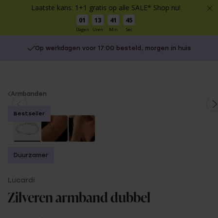
Laatste kans: 1+1 gratis op alle SALE* Shop nu!
01
13
41
44
Dagen
Uren
Min
Sec
Op werkdagen voor 17:00 besteld, morgen in huis
You
Armbanden
are
Bestseller
here:
Duurzamer
Lucardi
Zilveren armband dubbel