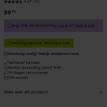
4.67
(18)
39
99
Krijg 10% memberkorting
Log in
of
meld je aan
39.99
Zonder memberkorting
Vandaag besteld, dinsdag in huis
35.99
Met memberkorting
Vandaag nodig? Bekijk winkelvoorraad
Achteraf betalen
Gratis verzending vanaf €49
14 dagen retourneren
138 winkels
Alles over dit product