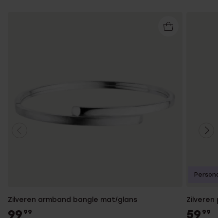
Persona
Zilveren armband bangle mat/glans
Zilveren
99
59
99
99