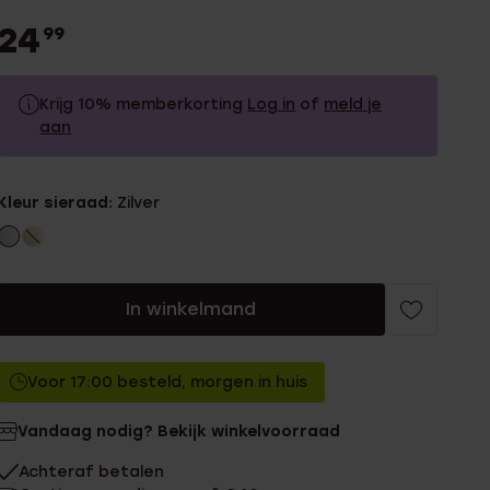
24
99
Krijg 10% memberkorting
Log in
of
meld je
aan
24.99
Zonder memberkorting
Kleur sieraad:
Zilver
22.49
Met memberkorting
In winkelmand
Voor 17:00 besteld, morgen in huis
Vandaag nodig? Bekijk winkelvoorraad
Achteraf betalen