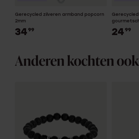
Gerecycled zilveren armband popcorn
Gerecycled
2mm
gourmetsc
34
24
99
99
Anderen kochten ook