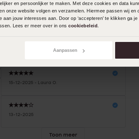
ijker en persoonlijker te maken. Met deze cookies en data kunn
iten onze website volgen en verzamelen. Hiermee passen wij en 
n
Filter
 aan jouw interesses aan. Door op ‘accepteren’ te klikken ga je
assen. Lees er meer over in ons
cookiebeleid
.
%
30-12-2025 - Francis
%
Aanpassen
Als sieraad
%
%
%
15-12-2025 - Laura O.
13-12-2025
Toon meer