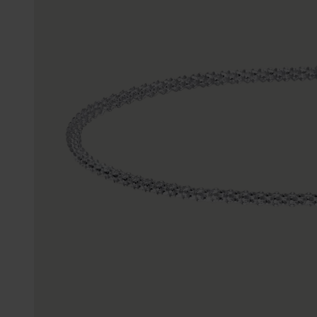
Enkelbandjes
Trouwringen
Accessoires
Piercings