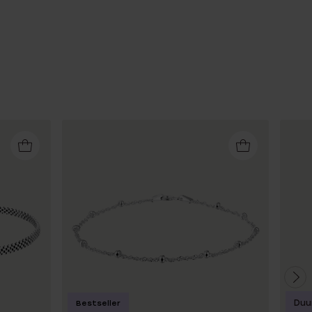
Duu
Bestseller