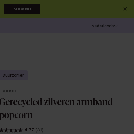
SHOP NU
 schieten
Nederlands
Duurzamer
Lucardi
Gerecycled zilveren armband
popcorn
4.77
(31)