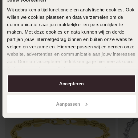
Toon meer
Wij gebruiken altijd functionele en analytische cookies. Ook
willen we cookies plaatsen en data verzamelen om de
communicatie naar jou makkelijker en persoonlijker te
maken. Met deze cookies en data kunnen wij en derde
Selecteer maat & bestel
partijen jouw internetgedrag binnen en buiten onze website
volgen en verzamelen. Hiermee passen wij en derden onze
website, advertenties en communicatie aan jouw interesses
Ook leuk voor jou
aan. Door op ‘accepteren’ te klikken ga je hiermee akkoord.
Je kunt je voorkeuren altijd weer aanpassen. Lees er meer
over in ons
cookiebeleid
.
Accepteren
Aanpassen