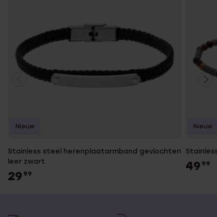
Nieuw
Nieuw
Stainless steel herenplaatarmband gevlochten
Stainles
leer zwart
49
99
29
99