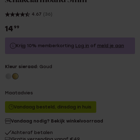
4.67
(36)
14
99
Krijg 10% memberkorting
Log in
of
meld je aan
14.99
Zonder memberkorting
Kleur sieraad:
Goud
13.49
Met memberkorting
Maatadvies
Vandaag besteld, dinsdag in huis
Vandaag nodig? Bekijk winkelvoorraad
Achteraf betalen
Gratis verzending vanaf €49