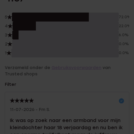
5
72.0%
4
22.0%
3
6.0%
2
0.0%
1
0.0%
Verzameld onder de
Gebruiksvoorwaarden
van
Trusted shops
Filter
11-07-2026 - Fm S.
Ik was op zoek naar een armband voor mijn
kleindochter haar 18 verjaardag en nu ben ik