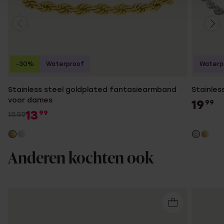
-30%
Waterproof
Waterp
Stainless steel goldplated fantasiearmband
Stainle
voor dames
19
99
13
99
19.99
Anderen kochten ook