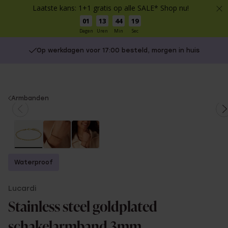
Laatste kans: 1+1 gratis op alle SALE* Shop nu!
01
13
44
18
Dagen
Uren
Min
Sec
Op werkdagen voor 17:00 besteld, morgen in huis
You
Armbanden
are
here:
Waterproof
Lucardi
Stainless steel goldplated
schakelarmband 3mm