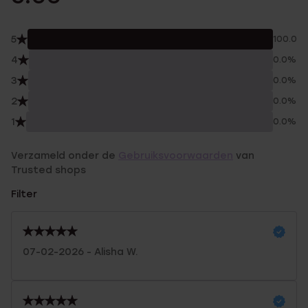
5
100.0%
4
0.0%
3
0.0%
2
0.0%
1
0.0%
Verzameld onder de
Gebruiksvoorwaarden
van
Trusted shops
Filter
07-02-2026 - Alisha W.