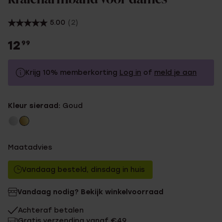
5.00
(2)
12
99
Krijg 10% memberkorting
Log in
of
meld je aan
12.99
Zonder memberkorting
Kleur sieraad:
Goud
11.69
Met memberkorting
Maatadvies
Vandaag besteld, dinsdag in huis
Vandaag nodig? Bekijk winkelvoorraad
Achteraf betalen
Gratis verzending vanaf €49