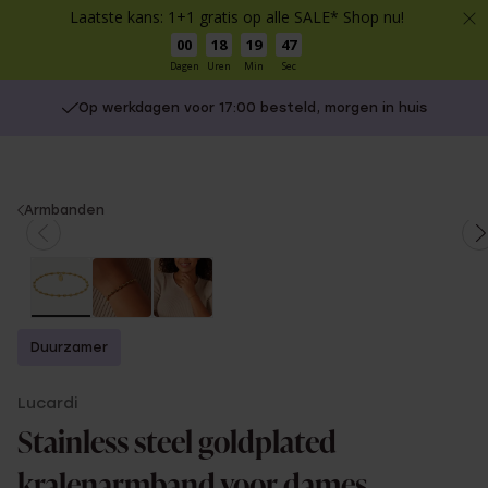
Laatste kans: 1+1 gratis op alle SALE* Shop nu!
00
18
19
47
Dagen
Uren
Min
Sec
Op werkdagen voor 17:00 besteld, morgen in huis
You
Armbanden
are
here:
Duurzamer
Lucardi
Stainless steel goldplated
kralenarmband voor dames