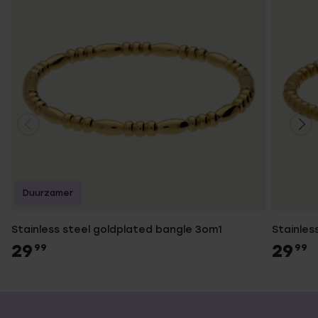
Duurzamer
Stainless steel goldplated bangle 3om1
Stainles
29
29
99
99