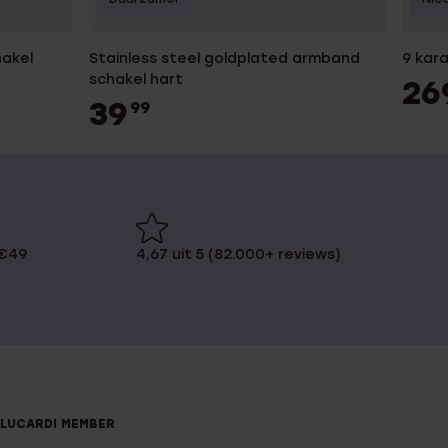
akel
Stainless steel goldplated armband
9 kar
schakel hart
26
39
99
 €49
4,67 uit 5 (82.000+ reviews)
LUCARDI MEMBER