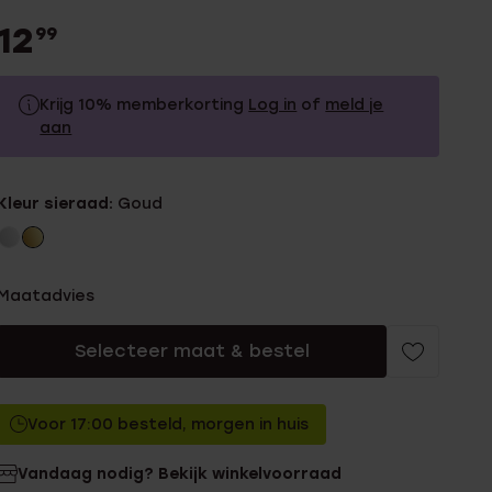
12
99
Krijg 10% memberkorting
Log in
of
meld je
aan
12.99
Zonder memberkorting
Kleur sieraad:
Goud
11.69
Met memberkorting
Maatadvies
Selecteer maat & bestel
Voor 17:00 besteld, morgen in huis
Vandaag nodig? Bekijk winkelvoorraad