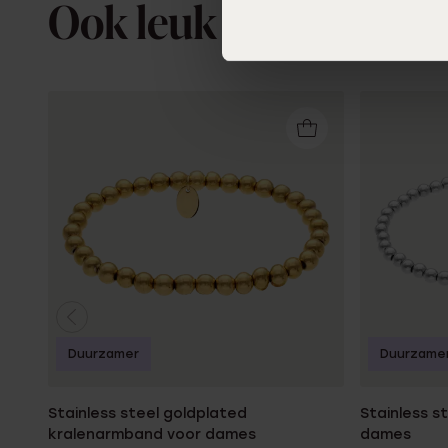
Ook leuk voor jou
Duurzamer
Duurzame
Stainless steel goldplated
Stainless s
kralenarmband voor dames
dames