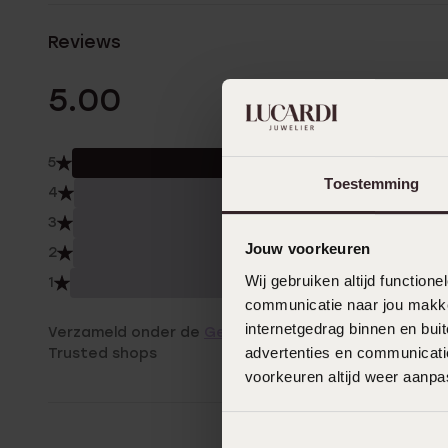
Reviews
2 Beoordelinge
5.00
5
100.
Toestemming
4
0.0
3
0.0
Jouw voorkeuren
2
0.0
Wij gebruiken altijd functio
1
0.0
communicatie naar jou makkel
internetgedrag binnen en bu
Verzameld onder de
Gebruiksvoorwaarden
van
advertenties en communicatie
Trusted shops
voorkeuren altijd weer aanp