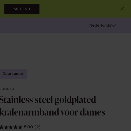
SHOP NU
 schieten
Nederlands
Duurzamer
Lucardi
Stainless steel goldplated
kralenarmband voor dames
5.00
(2)