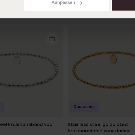
Aanpassen
r
Duurzamer
teel kralenarmband voor
Stainless steel goldplated
kralenarmband voor dames