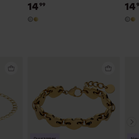
14
14
99
Duurzamer
Nie