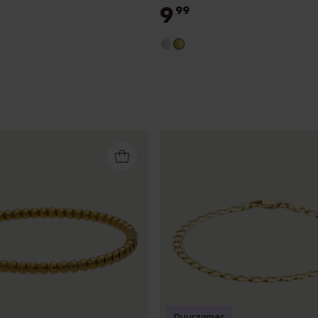
9
99
Duurzamer