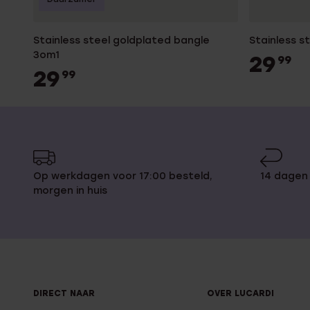
Stainless steel goldplated bangle
Stainless s
3om1
29
99
29
99
Op werkdagen voor 17:00 besteld,
14 dagen
morgen in huis
DIRECT NAAR
OVER LUCARDI