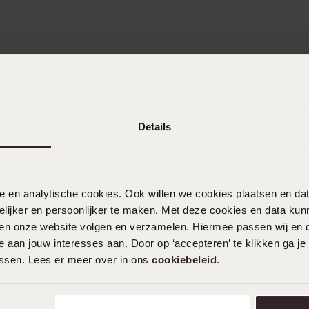
n
Filter
0%
07-02-2026 - Alisha W.
Details
%
%
%
16-12-2025 - David
nele en analytische cookies. Ook willen we cookies plaatsen en 
%
ijker en persoonlijker te maken. Met deze cookies en data kunn
iten onze website volgen en verzamelen. Hiermee passen wij en 
 aan jouw interesses aan. Door op ‘accepteren’ te klikken ga je
assen. Lees er meer over in ons
cookiebeleid
.