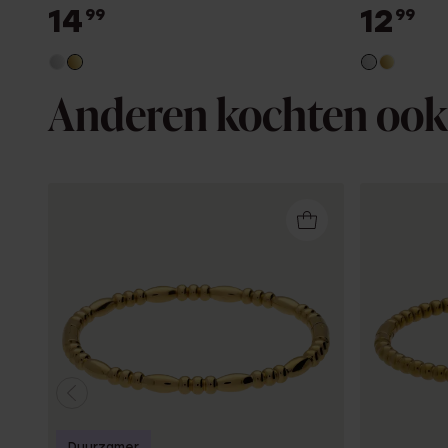
14
12
99
99
Anderen kochten ook
Duurzamer