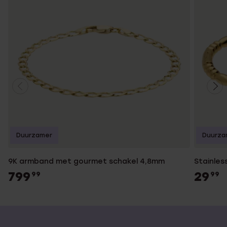
Duurzamer
Duurza
9K armband met gourmet schakel 4,8mm
Stainles
799
29
99
99