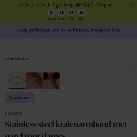
Laatste kans: 1+1 gratis op alle SALE* Shop nu!
01
18
35
47
Dagen
Uren
Min
Sec
Op werkdagen voor 17:00 besteld, morgen in huis
You
Armbanden
are
here:
Duurzamer
Lucardi
Stainless steel kralenarmband met
parel voor dames