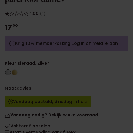
1.00
(1)
17
99
Krijg 10% memberkorting
Log in
of
meld je aan
17.99
Zonder memberkorting
Kleur sieraad:
Zilver
16.19
Met memberkorting
Maatadvies
Vandaag besteld, dinsdag in huis
Vandaag nodig? Bekijk winkelvoorraad
Achteraf betalen
Gratis verzending vanaf €49