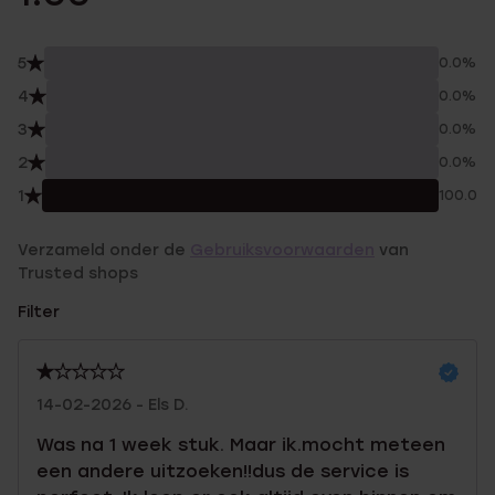
5
0.0%
4
0.0%
3
0.0%
2
0.0%
1
100.0%
Verzameld onder de
Gebruiksvoorwaarden
van
Trusted shops
Filter
14-02-2026 - Els D.
Was na 1 week stuk. Maar ik.mocht meteen
een andere uitzoeken!!dus de service is