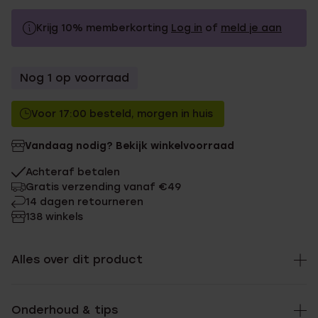
Krijg 10% memberkorting
Log in
of
meld je aan
99.99
Zonder memberkorting
Nog 1 op voorraad
89.99
Met memberkorting
Voor 17:00 besteld, morgen in huis
Vandaag nodig? Bekijk winkelvoorraad
Achteraf betalen
Gratis verzending vanaf €49
14 dagen retourneren
138 winkels
Alles over dit product
Onderhoud & tips