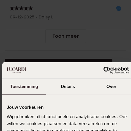
09-12-2025 - Daisy L.
Toon meer
In winkelmand
Ook leuk voor jou
Toestemming
Details
Over
Jouw voorkeuren
Wij gebruiken altijd functionele en analytische cookies. Ook
willen we cookies plaatsen en data verzamelen om de
communicatie naar jou makkelijker en persoonlijker te