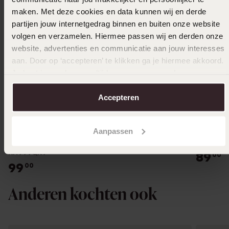
maken. Met deze cookies en data kunnen wij en derde
partijen jouw internetgedrag binnen en buiten onze website
volgen en verzamelen. Hiermee passen wij en derden onze
website, advertenties en communicatie aan jouw interesses
aan. Door op ‘accepteren’ te klikken ga je hiermee akkoord.
Je kunt je voorkeuren altijd weer aanpassen. Lees er meer
over in ons
cookiebeleid
.
Accepteren
Nieuw
Aanpassen
Lorus herenhorloge titanium grijze plaat
Lorus h
RH999QX9
89
00
99
00
Anderen kochten ook