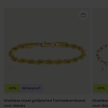
-30%
Waterproof
-30%
Stainless steel goldplated fantasiearmband
Stainles
voor dames
voor da