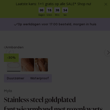
Laatste kans: 1+1 gratis op alle SALE* Shop nu!
00
18
38
54
Dagen
Uren
Min
Sec
Op werkdagen voor 17:00 besteld, morgen in huis
You
Armbanden
are
-30%
here:
Duurzamer
Waterproof
Myla
Stainless steel goldplated
fantasiearmband met rozenkwarts