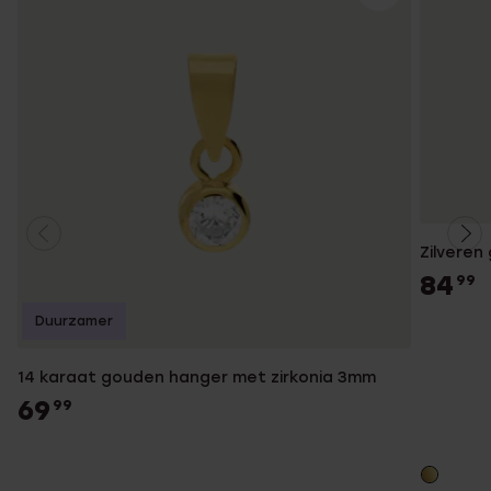
Zilveren
84
99
Duurzamer
14 karaat gouden hanger met zirkonia 3mm
69
99