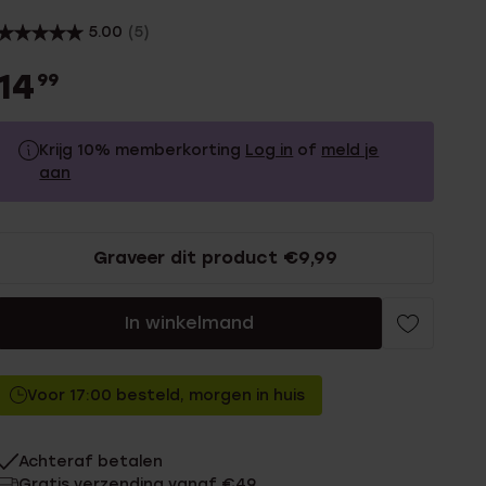
5.00
(5)
14
99
Krijg 10% memberkorting
Log in
of
meld je
aan
14.99
Zonder memberkorting
Graveer dit product €9,99
13.49
Met memberkorting
In winkelmand
Voor 17:00 besteld, morgen in huis
Achteraf betalen
Gratis verzending vanaf €49