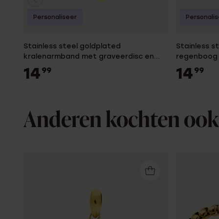
Personaliseer
Personali
Stainless steel goldplated
Stainless s
kralenarmband met graveerdisc en
regenboog 
regenboog emaille voor dames
14
14
99
99
Anderen kochten ook