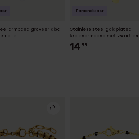
seer
Personaliseer
teel armband graveer disc
Stainless steel goldplated
emaille
kralenarmband met zwart ema
dames
14
99