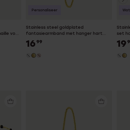
Personaliseer
Wat
Stainless steel goldplated
Stain
ille voor
fantasiearmband met hanger hart
set h
voor dames
16
19
99
9