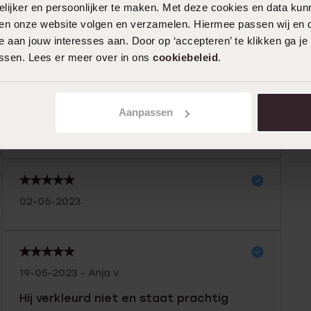
ijker en persoonlijker te maken. Met deze cookies en data kunn
iten onze website volgen en verzamelen. Hiermee passen wij en 
n
Filter
 aan jouw interesses aan. Door op ‘accepteren’ te klikken ga je
assen. Lees er meer over in ons
cookiebeleid
.
0%
03-06-2024
%
Aanpassen
Heel leuk armbandje alleen is niet
%
duidelijk of hij tegen water kan
%
%
02-06-2023
19-05-2023 - Anja v.
Hij verkleurd niet en staat prachtig