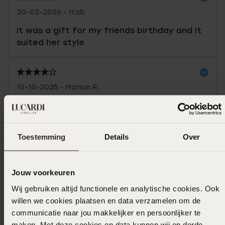
20-02-2026 - Itab
It was a gift for my friends birthday and it
suited her style
10-10-2025 - Marion R.
Toon meer
Toestemming
Details
Over
In winkelmand
Jouw voorkeuren
Wij gebruiken altijd functionele en analytische cookies. Ook
Ook leuk voor jou
willen we cookies plaatsen en data verzamelen om de
communicatie naar jou makkelijker en persoonlijker te
maken. Met deze cookies en data kunnen wij en derde