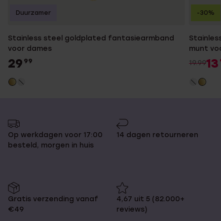
Duurzamer
-30%
Stainless steel goldplated fantasiearmband
Stainles
voor dames
munt vo
29
13
99
19.99
Op werkdagen voor 17:00
14 dagen retourneren
besteld, morgen in huis
Gratis verzending vanaf
4,67 uit 5 (82.000+
€49
reviews)