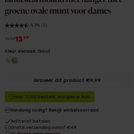
groene ovale munt voor dames
4.75
(8)
13
99
19.99
Kleur sieraad:
Goud
Graveer dit product €9,99
Voor 17:00 besteld, morgen in huis
Vandaag nodig? Bekijk winkelvoorraad
Achteraf betalen
Gratis verzending vanaf €49
14 dagen retourneren