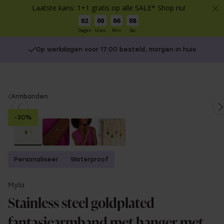
Laatste kans: 1+1 gratis op alle SALE* Shop nu!
02
00
06
08
Dagen
Uren
Min
Sec
Op werkdagen voor 17:00 besteld, morgen in huis
You
Armbanden
are
-30%
here:
Personaliseer
Waterproof
Myla
Stainless steel goldplated
fantasiearmband met hanger met