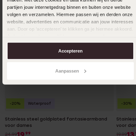
partijen jouw internetgedrag binnen en buiten onze website
volgen en verzamelen. Hiermee passen wij en derden onze
website, advertenties en communicatie aan jouw interesses
aan. Door op ‘accepteren’ te klikken ga je hiermee akkoord.
Je kunt je voorkeuren altijd weer aanpassen. Lees er meer
over in ons
cookiebeleid
.
Accepteren
Aanpassen
-20%
Waterproof
-30%
Stainless steel goldplated fantasiearmband
Stainles
voor dames
voor da
19
13
99
24.99
19.99