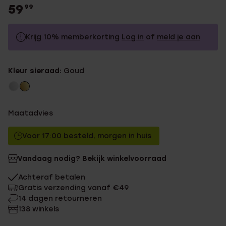
59
99
Krijg 10% memberkorting
Log in
of
meld je aan
59.99
Zonder memberkorting
Kleur sieraad:
Goud
53.99
Met memberkorting
Maatadvies
Voor 17:00 besteld, morgen in huis
Vandaag nodig? Bekijk winkelvoorraad
Achteraf betalen
Gratis verzending vanaf €49
14 dagen retourneren
138 winkels