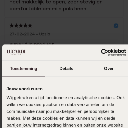
Heel makkelijk te open, zeer stevig en
comfortable om mijn pols heen.
27-02-2024 - Uzzia
Super fijn product
Toon meer
Toestemming
Details
Over
Selecteer maat & bestel
Jouw voorkeuren
Wij gebruiken altijd functionele en analytische cookies. Ook
Ook leuk voor jou
willen we cookies plaatsen en data verzamelen om de
communicatie naar jou makkelijker en persoonlijker te
maken. Met deze cookies en data kunnen wij en derde
partijen jouw internetgedrag binnen en buiten onze website