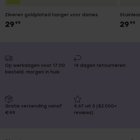
Zilveren goldplated hanger voor dames
Stainles
29
29
99
99
Op werkdagen voor 17:00
14 dagen retourneren
besteld, morgen in huis
Gratis verzending vanaf
4,67 uit 5 (82.000+
€49
reviews)