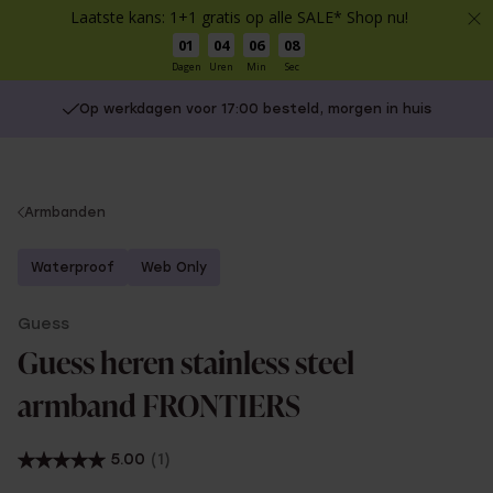
Laatste kans: 1+1 gratis op alle SALE* Shop nu!
01
04
06
08
Dagen
Uren
Min
Sec
Op werkdagen voor 17:00 besteld, morgen in huis
You
Armbanden
are
here:
Waterproof
Web Only
Guess
Guess heren stainless steel
armband FRONTIERS
5.00
(1)