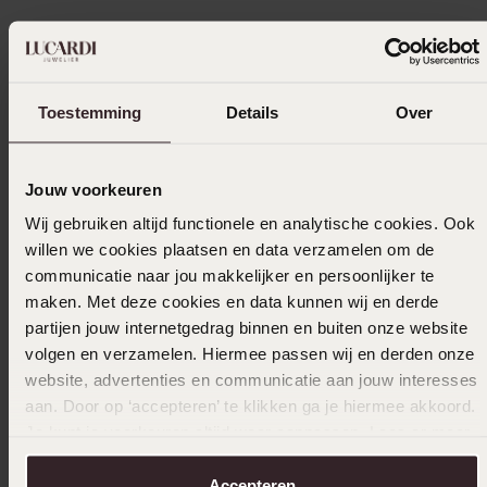
In winkelmand
Ook leuk voor jou
Toestemming
Details
Over
Jouw voorkeuren
Wij gebruiken altijd functionele en analytische cookies. Ook
willen we cookies plaatsen en data verzamelen om de
communicatie naar jou makkelijker en persoonlijker te
maken. Met deze cookies en data kunnen wij en derde
partijen jouw internetgedrag binnen en buiten onze website
volgen en verzamelen. Hiermee passen wij en derden onze
website, advertenties en communicatie aan jouw interesses
aan. Door op ‘accepteren’ te klikken ga je hiermee akkoord.
Je kunt je voorkeuren altijd weer aanpassen. Lees er meer
over in ons
cookiebeleid
.
Accepteren