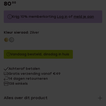
80
00
Krijg 10% memberkorting
Log in
of
meld je aan
80.0
Zonder memberkorting
Kleur sieraad:
Zilver
72.0
Met memberkorting
Vandaag besteld, dinsdag in huis
Achteraf betalen
Gratis verzending vanaf €49
14 dagen retourneren
138 winkels
Alles over dit product