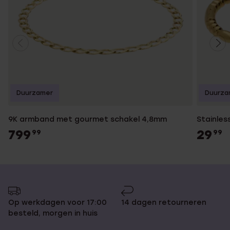
Duurzamer
Duurza
9K armband met gourmet schakel 4,8mm
Stainles
799
29
99
99
Op werkdagen voor 17:00
14 dagen retourneren
besteld, morgen in huis