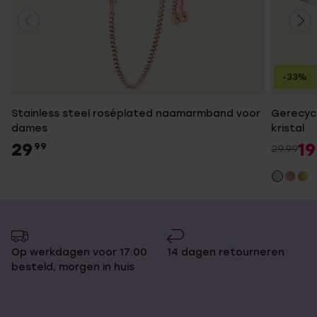
-33%
Stainless steel roséplated naamarmband voor
Gerecycl
dames
kristal
29
19
99
29.99
Op werkdagen voor 17:00
14 dagen retourneren
besteld, morgen in huis