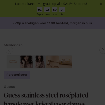
Laatste kans: 1+1 gratis op alle SALE* Shop nu!
02
02
59
01
Dagen
Uren
Min
Sec
Op werkdagen voor 17:00 besteld, morgen in huis
You
Armbanden
are
here:
Personaliseer
Guess
Guess stainless steel roséplated
bangle met kristal voor dames