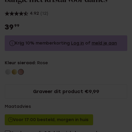
4.92
(12)
39
99
Krijg 10% memberkorting
Log in
of
meld je aan
39.99
Zonder memberkorting
Kleur sieraad:
Rose
35.99
Met memberkorting
Graveer dit product €9,99
Maatadvies
Voor 17:00 besteld, morgen in huis