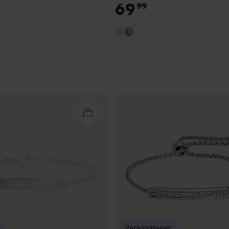
69
99
Personaliseer