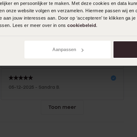
ijker en persoonlijker te maken. Met deze cookies en data kunn
iten onze website volgen en verzamelen. Hiermee passen wij en 
 aan jouw interesses aan. Door op ‘accepteren’ te klikken ga je
%
09-02-2026 - Rick O.
assen. Lees er meer over in ons
cookiebeleid
.
0%
%
Aanpassen
16-12-2025 - Kiomi U.
05-12-2025 - Sandra B.
Toon meer