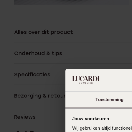
Alles over dit product
Onderhoud & tips
Specificaties
Bezorging & retourneren
Toestemming
Reviews
Jouw voorkeuren
Wij gebruiken altijd functio
82 Beoordelinge