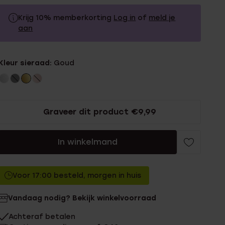
Krijg 10% memberkorting
Log in
of
meld je
aan
19.99
Zonder memberkorting
Kleur sieraad:
Goud
17.99
Met memberkorting
Graveer dit product €9,99
In winkelmand
Voor 17:00 besteld, morgen in huis
Vandaag nodig? Bekijk winkelvoorraad
Achteraf betalen