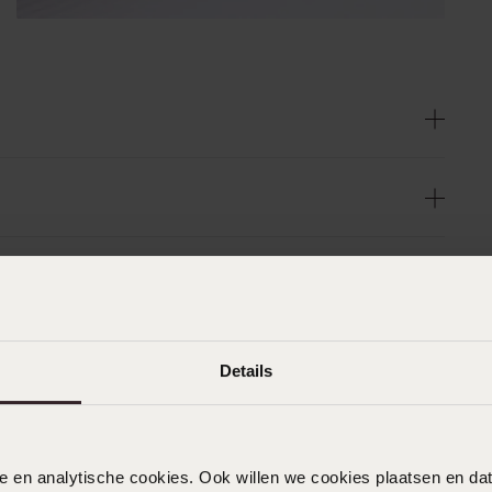
Details
nele en analytische cookies. Ook willen we cookies plaatsen en 
n
Filter