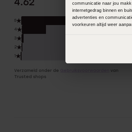
4.62
communicatie naar jou makkel
internetgedrag binnen en bu
advertenties en communicatie
5
71.0
voorkeuren altijd weer aanp
4
24.
3
2.0
2
1.0%
1
1.0%
Verzameld onder de
Gebruiksvoorwaarden
van
Trusted shops