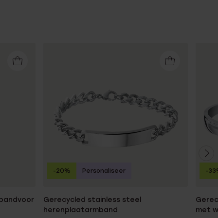
-20%
Personaliseer
-33
mbandvoor
Gerecycled stainless steel
Gerec
herenplaatarmband
met wi