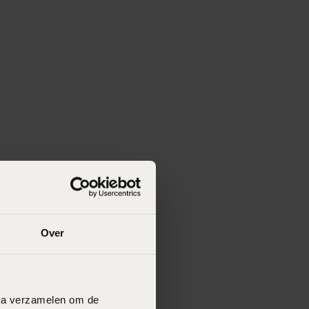
Over
data verzamelen om de