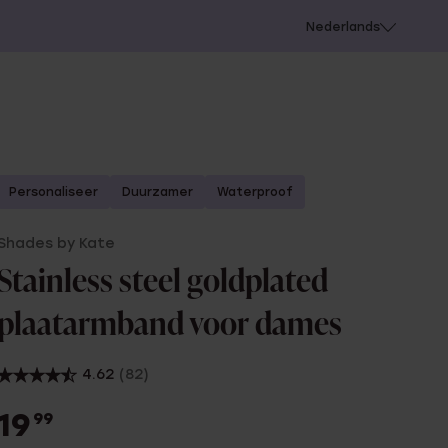
 schieten
Nederlands
Personaliseer
Duurzamer
Waterproof
Shades by Kate
Stainless steel goldplated
plaatarmband voor dames
4.62
(82)
19
99