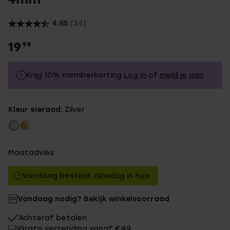
4.85
(34)
19
99
Krijg 10% memberkorting
Log in
of
meld je aan
19.99
Zonder memberkorting
Kleur sieraad:
Zilver
17.99
Met memberkorting
Maatadvies
Vandaag besteld, dinsdag in huis
Vandaag nodig? Bekijk winkelvoorraad
Achteraf betalen
Gratis verzending vanaf €49