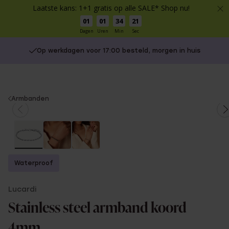
Laatste kans: 1+1 gratis op alle SALE* Shop nu!
01
01
34
21
Dagen
Uren
Min
Sec
Op werkdagen voor 17:00 besteld, morgen in huis
You
Armbanden
are
here:
Waterproof
Lucardi
Stainless steel armband koord
4mm