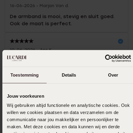
16-06-2026 - Marjan Van d.
De armband is mooi, stevig en sluit goed.
Ook de maat is perfect.
10-06-2026 - Ans K.
Toon meer
Toestemming
Details
Over
Jouw voorkeuren
Selecteer maat & bestel
Wij gebruiken altijd functionele en analytische cookies. Ook
willen we cookies plaatsen en data verzamelen om de
Ook leuk voor jou
communicatie naar jou makkelijker en persoonlijker te
maken. Met deze cookies en data kunnen wij en derde