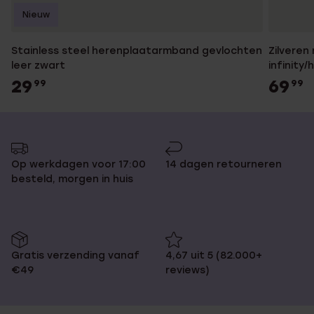
Nieuw
Stainless steel herenplaatarmband gevlochten
Zilvere
leer zwart
infinity
29
69
99
99
Op werkdagen voor 17:00
14 dagen retourneren
besteld, morgen in huis
Gratis verzending vanaf
4,67 uit 5 (82.000+
€49
reviews)