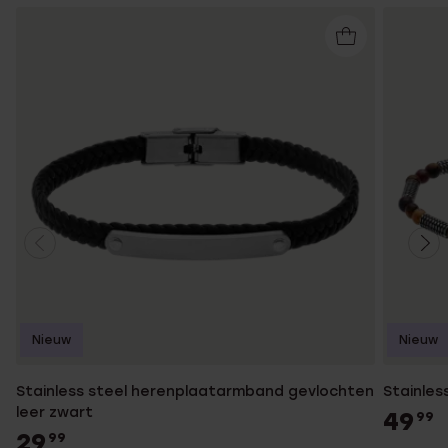
Nieuw
Nieuw
Stainless steel herenplaatarmband gevlochten
Stainles
leer zwart
49
99
29
99