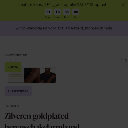
Laatste kans: 1+1 gratis op alle SALE* Shop nu!
01
16
33
06
Dagen
Uren
Min
Sec
Op werkdagen voor 17:00 besteld, morgen in huis
You
Armbanden
are
-38%
here:
Duurzamer
Lucardi
Zilveren goldplated
herenschakelarmband