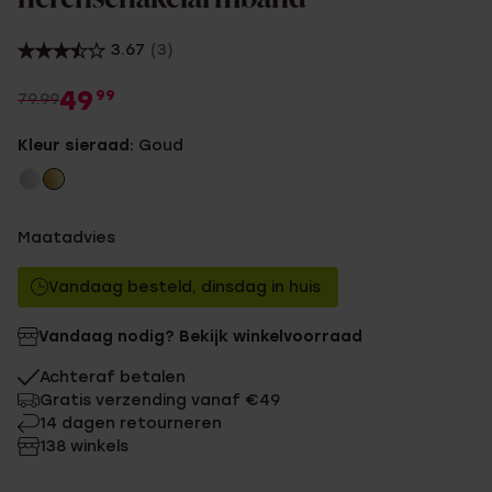
3.67
(3)
49
99
79.99
Kleur sieraad:
Goud
Maatadvies
Vandaag besteld, dinsdag in huis
Vandaag nodig? Bekijk winkelvoorraad
Achteraf betalen
Gratis verzending vanaf €49
14 dagen retourneren
138 winkels