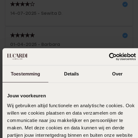
14-07-2025 - Sewita D.
01-04-2025 - Barbara
Toon meer
Toestemming
Details
Over
Selecteer maat & bestel
Jouw voorkeuren
Wij gebruiken altijd functionele en analytische cookies. Ook
Ook leuk voor jou
willen we cookies plaatsen en data verzamelen om de
communicatie naar jou makkelijker en persoonlijker te
maken. Met deze cookies en data kunnen wij en derde
partijen jouw internetgedrag binnen en buiten onze website