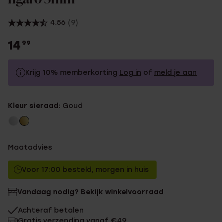
4.56
(9)
14
99
Krijg 10% memberkorting
Log in
of
meld je aan
14.99
Zonder memberkorting
Kleur sieraad:
Goud
13.49
Met memberkorting
Maatadvies
Voor 17:00 besteld, morgen in huis
Vandaag nodig? Bekijk winkelvoorraad
Achteraf betalen
Gratis verzending vanaf €49