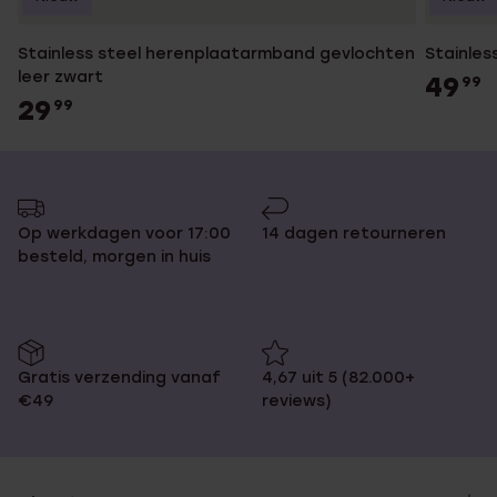
Stainless steel herenplaatarmband gevlochten
Stainles
leer zwart
49
99
29
99
Op werkdagen voor 17:00
14 dagen retourneren
besteld, morgen in huis
Gratis verzending vanaf
4,67 uit 5 (82.000+
€49
reviews)