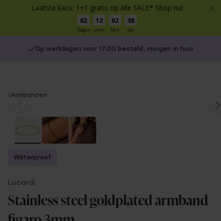
Laatste kans: 1+1 gratis op alle SALE* Shop nu!
02
12
02
38
Dagen
Uren
Min
Sec
Op werkdagen voor 17:00 besteld, morgen in huis
You
Armbanden
are
here:
Waterproof
Lucardi
Stainless steel goldplated armband
figaro 3mm