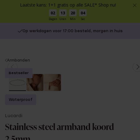
Laatste kans: 1+1 gratis op alle SALE* Shop nu!
02
13
20
04
Dagen
Uren
Min
Sec
Op werkdagen voor 17:00 besteld, morgen in huis
You
Armbanden
are
Bestseller
here:
Waterproof
Lucardi
Stainless steel armband koord
2,5mm