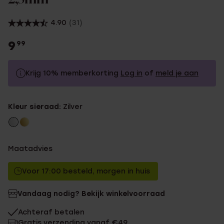
4.90
(31)
9
99
Krijg 10% memberkorting
Log in
of
meld je aan
9.99
Zonder memberkorting
Kleur sieraad:
Zilver
8.99
Met memberkorting
Maatadvies
Voor 17:00 besteld, morgen in huis
Vandaag nodig? Bekijk winkelvoorraad
Achteraf betalen
Gratis verzending vanaf €49