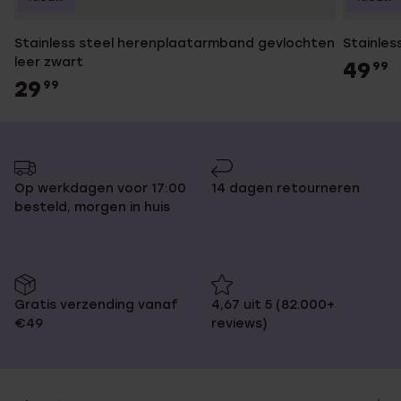
Stainless steel herenplaatarmband gevlochten
Stainles
leer zwart
49
99
29
99
Op werkdagen voor 17:00
14 dagen retourneren
besteld, morgen in huis
Gratis verzending vanaf
4,67 uit 5 (82.000+
€49
reviews)