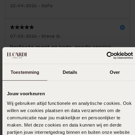
22-04-2026 - Safa
07-03-2026 - Steve G.
Perfecte maat en kado, goede service
Toon meer
Toestemming
Details
Over
Selecteer maat & bestel
Jouw voorkeuren
Wij gebruiken altijd functionele en analytische cookies. Ook
Ook leuk voor jou
willen we cookies plaatsen en data verzamelen om de
communicatie naar jou makkelijker en persoonlijker te
maken. Met deze cookies en data kunnen wij en derde
partijen jouw internetgedrag binnen en buiten onze website