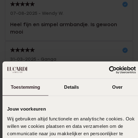
07-08-2025 - Wendy W.
Heel fijn en simpel armbandje. Is gewoon
mooi
31-03-2025 - Ganga
Toon meer
Toestemming
Details
Over
Jouw voorkeuren
Selecteer maat & bestel
Wij gebruiken altijd functionele en analytische cookies. Ook
Ook leuk voor jou
willen we cookies plaatsen en data verzamelen om de
communicatie naar jou makkelijker en persoonlijker te