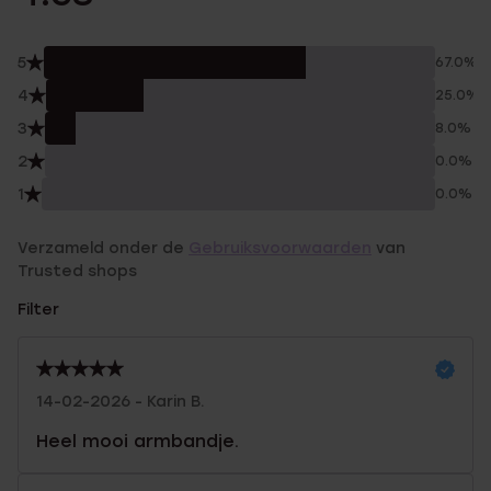
5
67.0%
4
25.0%
3
8.0%
2
0.0%
1
0.0%
Verzameld onder de
Gebruiksvoorwaarden
van
Trusted shops
Filter
14-02-2026 - Karin B.
Heel mooi armbandje.