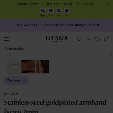
Laatste kans: 1+1 gratis op alle SALE* Shop nu!
02
08
32
23
Dagen
Uren
Min
Sec
Op werkdagen voor 17:00 besteld, morgen in huis
You
Armbanden
are
here:
Waterproof
Lucardi
Stainless steel goldplated armband
figaro 2mm