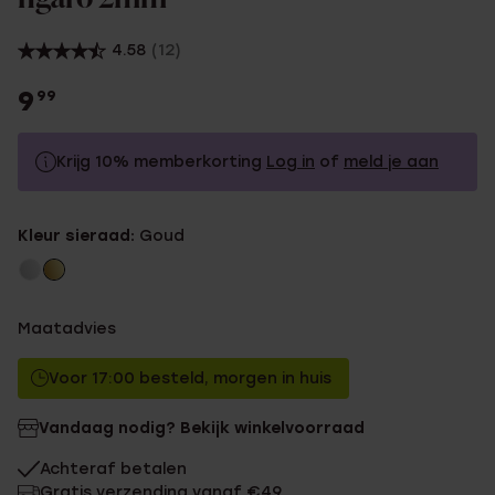
4.58
(12)
9
99
Krijg 10% memberkorting
Log in
of
meld je aan
9.99
Zonder memberkorting
Kleur sieraad:
Goud
8.99
Met memberkorting
Maatadvies
Voor 17:00 besteld, morgen in huis
Vandaag nodig? Bekijk winkelvoorraad
Achteraf betalen
Gratis verzending vanaf €49