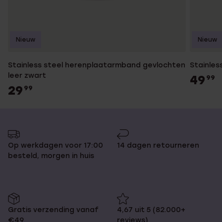
Nieuw
Nieuw
Stainless steel herenplaatarmband gevlochten
Stainles
leer zwart
49
99
29
99
Op werkdagen voor 17:00
14 dagen retourneren
besteld, morgen in huis
Gratis verzending vanaf
4,67 uit 5 (82.000+
€49
reviews)