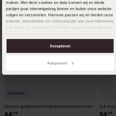
maken. Met deze cookies en data kunnen wij en derde
partijen jouw internetgedrag binnen en buiten onze website
volgen en verzamelen. Hiermee passen wij en derden onze
website, advertenties en communicatie aan jouw interesses
aan. Door op ‘accepteren’ te klikken ga je hiermee akkoord.
Je kunt je voorkeuren altijd weer aanpassen. Lees er meer
over in ons
cookiebeleid
.
Accepteren
Aanpassen
Bestseller
Zilveren goldplated kinderplaatarmband hart
Q & Q D
44
34
99
99