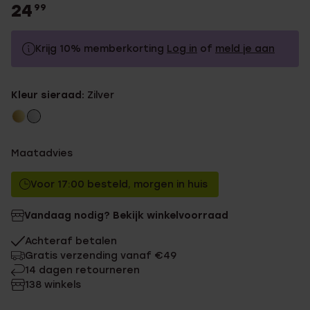
24
99
Krijg 10% memberkorting
Log in
of
meld je aan
24.99
Zonder memberkorting
Kleur sieraad:
Zilver
22.49
Met memberkorting
Maatadvies
Voor 17:00 besteld, morgen in huis
Vandaag nodig? Bekijk winkelvoorraad
Achteraf betalen
Gratis verzending vanaf €49
14 dagen retourneren
138 winkels