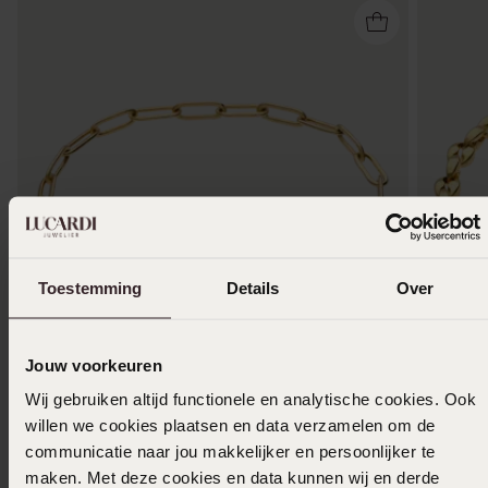
Toestemming
Details
Over
Duurzamer
Duurza
Jouw voorkeuren
Wij gebruiken altijd functionele en analytische cookies. Ook
Stainless steel goldplated schakelarmband
Stainles
willen we cookies plaatsen en data verzamelen om de
voor dames
voor da
communicatie naar jou makkelijker en persoonlijker te
14
22
99
99
maken. Met deze cookies en data kunnen wij en derde