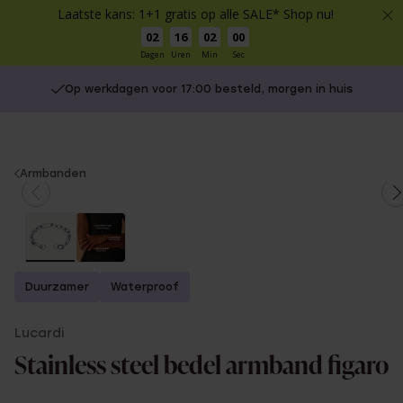
Laatste kans: 1+1 gratis op alle SALE* Shop nu!
02
16
02
00
Dagen
Uren
Min
Sec
Op werkdagen voor 17:00 besteld, morgen in huis
You
Armbanden
are
here:
Duurzamer
Waterproof
Lucardi
Stainless steel bedel armband figaro