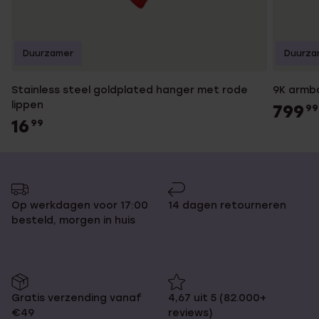
Duurzamer
Duurza
Stainless steel goldplated hanger met rode
9K armb
lippen
799
99
16
99
Op werkdagen voor 17:00
14 dagen retourneren
besteld, morgen in huis
Gratis verzending vanaf
4,67 uit 5 (82.000+
€49
reviews)