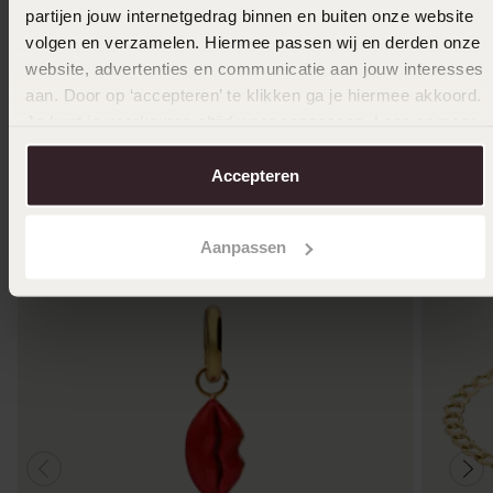
partijen jouw internetgedrag binnen en buiten onze website
volgen en verzamelen. Hiermee passen wij en derden onze
website, advertenties en communicatie aan jouw interesses
aan. Door op ‘accepteren’ te klikken ga je hiermee akkoord.
Je kunt je voorkeuren altijd weer aanpassen. Lees er meer
Anderen kochten ook
over in ons
cookiebeleid
.
Accepteren
Aanpassen