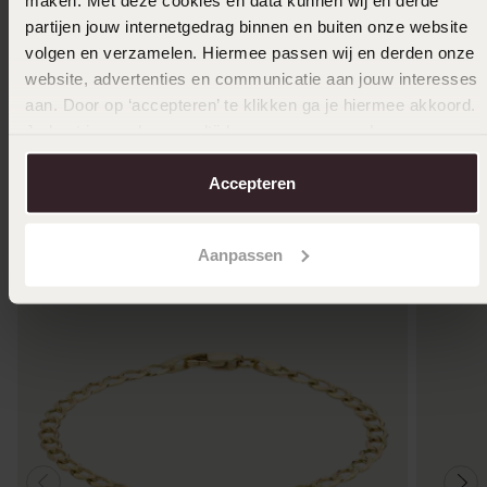
Stainless steel goldplated schakelarmband
Stainle
partijen jouw internetgedrag binnen en buiten onze website
voor dames
12
24.99
volgen en verzamelen. Hiermee passen wij en derden onze
12
50
24.99
website, advertenties en communicatie aan jouw interesses
aan. Door op ‘accepteren’ te klikken ga je hiermee akkoord.
Je kunt je voorkeuren altijd weer aanpassen. Lees er meer
Anderen kochten ook
over in ons
cookiebeleid
.
Accepteren
Aanpassen