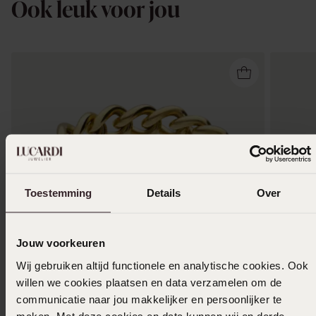
Ook leuk voor jou
Toestemming
Details
Over
Jouw voorkeuren
Wij gebruiken altijd functionele en analytische cookies. Ook
willen we cookies plaatsen en data verzamelen om de
1+1 gratis
-50%
-50%
communicatie naar jou makkelijker en persoonlijker te
maken. Met deze cookies en data kunnen wij en derde