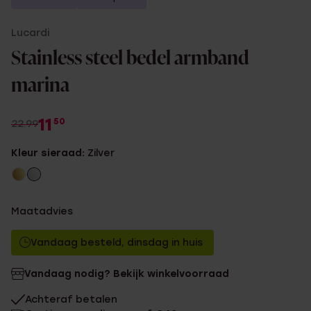
Lucardi
Stainless steel bedel armband
marina
11
50
22.99
Kleur sieraad:
Zilver
Maatadvies
Vandaag besteld, dinsdag in huis
Vandaag nodig? Bekijk winkelvoorraad
Achteraf betalen