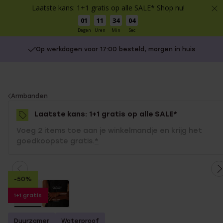
Laatste kans: 1+1 gratis op alle SALE* Shop nu!
01
11
34
04
Dagen
Uren
Min
Sec
Op werkdagen voor 17:00 besteld, morgen in huis
You
Armbanden
are
Laatste kans: 1+1 gratis op alle SALE*
here:
Voeg 2 items toe aan je winkelmandje en krijg het
goedkoopste gratis.
*
-50%
1+1 gratis
Duurzamer
Waterproof