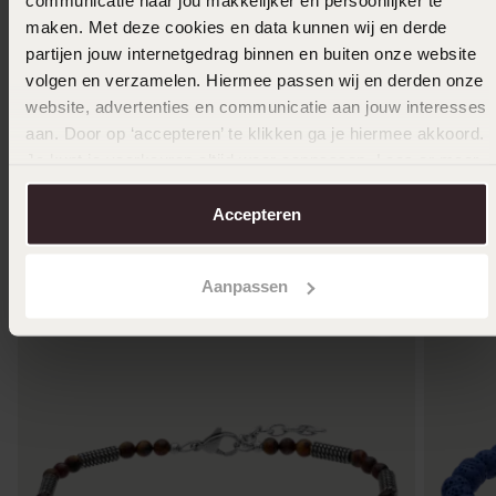
communicatie naar jou makkelijker en persoonlijker te
maken. Met deze cookies en data kunnen wij en derde
partijen jouw internetgedrag binnen en buiten onze website
volgen en verzamelen. Hiermee passen wij en derden onze
website, advertenties en communicatie aan jouw interesses
aan. Door op ‘accepteren’ te klikken ga je hiermee akkoord.
Je kunt je voorkeuren altijd weer aanpassen. Lees er meer
over in ons
cookiebeleid
.
Anderen kochten ook
Accepteren
Aanpassen