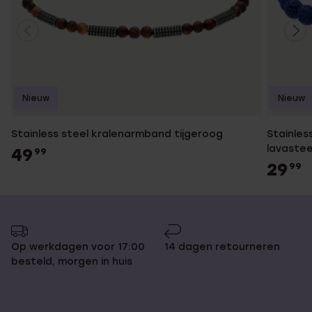
Nieuw
Nieuw
Stainless steel kralenarmband tijgeroog
Stainles
lavaste
49
99
29
99
Op werkdagen voor 17:00
14 dagen retourneren
besteld, morgen in huis