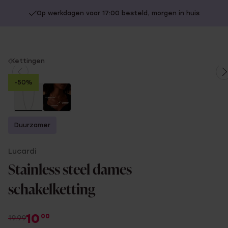
Op werkdagen voor 17:00 besteld, morgen in huis
You
Kettingen
are
-50%
here:
Duurzamer
Lucardi
Stainless steel dames
schakelketting
10
00
19.99