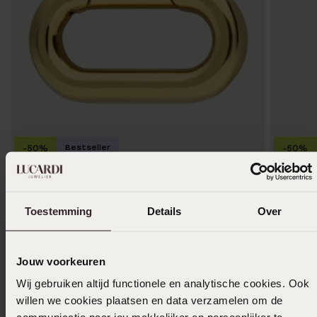
Bestseller
-50%
-50%
Stainless steel goldplated hanger voor dames
Stainles
voor da
4
50
8.99
Toestemming
Details
Over
4
50
8.99
Jouw voorkeuren
Wij gebruiken altijd functionele en analytische cookies. Ook
willen we cookies plaatsen en data verzamelen om de