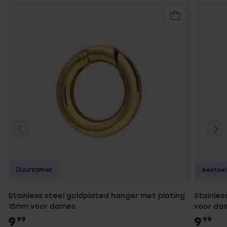
Duurzamer
Bestsel
Stainless steel goldplated hanger met plating
Stainles
15mm voor dames
voor da
9
9
99
99