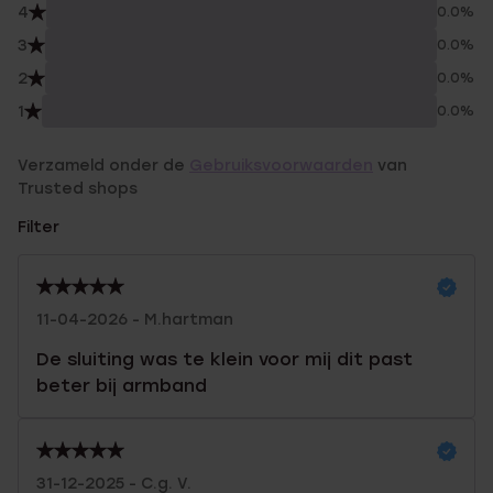
4
0.0%
3
0.0%
2
0.0%
1
0.0%
Verzameld onder de
Gebruiksvoorwaarden
van
Trusted shops
Filter
11-04-2026 - M.hartman
De sluiting was te klein voor mij dit past
beter bij armband
31-12-2025 - C.g. V.