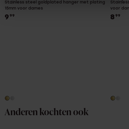
Stainless steel goldplated hanger met plating
Stainles
15mm voor dames
voor da
9
8
99
99
Anderen kochten ook