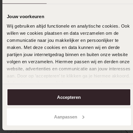
Ook leuk voor jou
Jouw voorkeuren
Wij gebruiken altijd functionele en analytische cookies. Ook
willen we cookies plaatsen en data verzamelen om de
communicatie naar jou makkelijker en persoonlijker te
maken. Met deze cookies en data kunnen wij en derde
partijen jouw internetgedrag binnen en buiten onze website
volgen en verzamelen. Hiermee passen wij en derden onze
website, advertenties en communicatie aan jouw interesses
aan. Door op ‘accepteren’ te klikken ga je hiermee akkoord.
Je kunt je voorkeuren altijd weer aanpassen. Lees er meer
over in ons
cookiebeleid
.
Accepteren
Aanpassen
Duurzamer
Bestsel