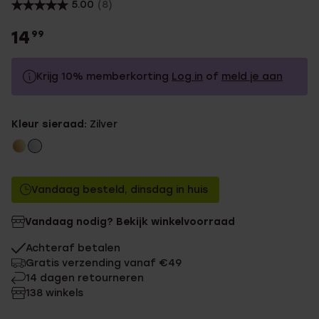
5.00
(8)
14
99
Krijg 10% memberkorting
Log in
of
meld je aan
14.99
Zonder memberkorting
Kleur sieraad:
Zilver
13.49
Met memberkorting
Vandaag besteld, dinsdag in huis
Vandaag nodig? Bekijk winkelvoorraad
Achteraf betalen
Gratis verzending vanaf €49
14 dagen retourneren
138 winkels