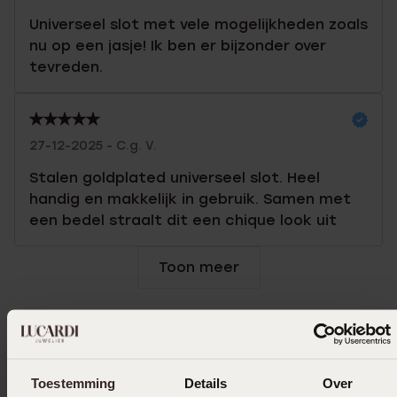
Universeel slot met vele mogelijkheden zoals
nu op een jasje! Ik ben er bijzonder over
tevreden.
27-12-2025 - C.g. V.
Stalen goldplated universeel slot. Heel
handig en makkelijk in gebruik. Samen met
een bedel straalt dit een chique look uit
Toon meer
In winkelmand
Toestemming
Details
Over