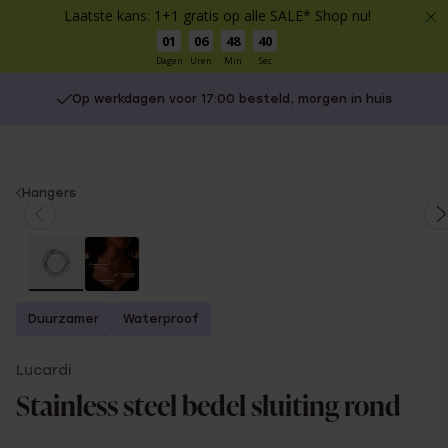
Laatste kans: 1+1 gratis op alle SALE* Shop nu!
01
06
48
39
Dagen
Uren
Min
Sec
Op werkdagen voor 17:00 besteld, morgen in huis
You
Hangers
are
here:
Duurzamer
Waterproof
Lucardi
Stainless steel bedel sluiting rond