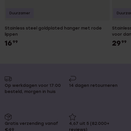
Duurzamer
Duurza
Stainless steel goldplated hanger met rode
Stainles
lippen
voor da
16
29
99
99
Op werkdagen voor 17:00
14 dagen retourneren
besteld, morgen in huis
Gratis verzending vanaf
4,67 uit 5 (82.000+
€49
reviews)