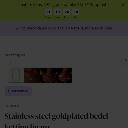
Laatste kans: 1+1 gratis op alle SALE* Shop nu!
01
19
24
16
Dagen
Uren
Min
Sec
Op werkdagen voor 17:00 besteld, morgen in huis
You
Kettingen
are
here:
Duurzamer
Lucardi
Stainless steel goldplated bedel
ketting figaro