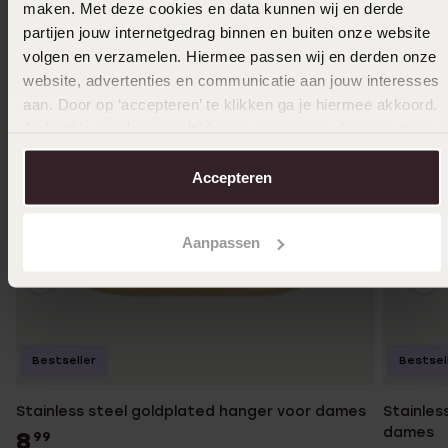
maken. Met deze cookies en data kunnen wij en derde
partijen jouw internetgedrag binnen en buiten onze website
volgen en verzamelen. Hiermee passen wij en derden onze
website, advertenties en communicatie aan jouw interesses
aan. Door op ‘accepteren’ te klikken ga je hiermee akkoord.
Je kunt je voorkeuren altijd weer aanpassen. Lees er meer
over in ons
cookiebeleid
.
Accepteren
Aanpassen
Bestseller
Bestsel
Stainless steel goldplated hanger voor dames
Stainles
dames
8
99