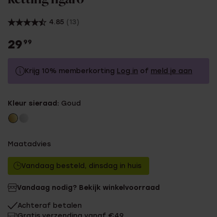
4.85
(13)
29
99
Krijg 10% memberkorting
Log in
of
meld je aan
29.99
Zonder memberkorting
Kleur sieraad:
Goud
26.99
Met memberkorting
Maatadvies
Vandaag besteld, dinsdag in huis
Vandaag nodig? Bekijk winkelvoorraad
Achteraf betalen
Gratis verzending vanaf €49