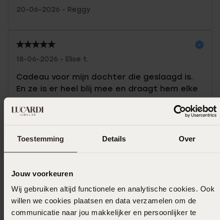
20-06-2026 - Reggy
18-06-2026 - Elise t.
Cadeau voor mijn dochter die geslaagd is.
En ze is er heel blij mee en draagt hem elke
dag.
Toon meer
Toestemming
Details
Over
Jouw voorkeuren
Selecteer maat & bestel
Wij gebruiken altijd functionele en analytische cookies. Ook
willen we cookies plaatsen en data verzamelen om de
Ook leuk voor jou
communicatie naar jou makkelijker en persoonlijker te